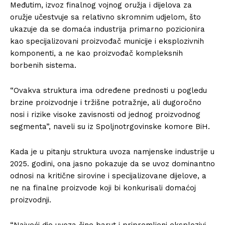
Međutim, izvoz finalnog vojnog oružja i dijelova za
oružje učestvuje sa relativno skromnim udjelom, što
ukazuje da se domaća industrija primarno pozicionira
kao specijalizovani proizvođač municije i eksplozivnih
komponenti, a ne kao proizvođač kompleksnih
borbenih sistema.
“Ovakva struktura ima određene prednosti u pogledu
brzine proizvodnje i tržišne potražnje, ali dugoročno
nosi i rizike visoke zavisnosti od jednog proizvodnog
segmenta”, naveli su iz Spoljnotrgovinske komore BiH.
Kada je u pitanju struktura uvoza namjenske industrije u
2025. godini, ona jasno pokazuje da se uvoz dominantno
odnosi na kritične sirovine i specijalizovane dijelove, a
ne na finalne proizvode koji bi konkurisali domaćoj
proizvodnji.
“Najveći dio uvoza čine barut i pripremljeni eksplozivi,