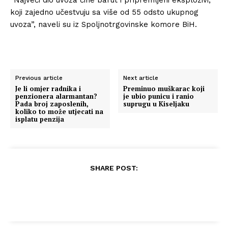
koji zajedno učestvuju sa više od 55 odsto ukupnog
uvoza”, naveli su iz Spoljnotrgovinske komore BiH.
Previous article
Next article
Je li omjer radnika i
Preminuo muškarac koji
penzionera alarmantan?
je ubio punicu i ranio
Pada broj zaposlenih,
suprugu u Kiseljaku
koliko to može utjecati na
isplatu penzija
SHARE POST: