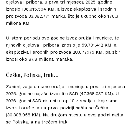
dijelova i pribora, u prva tri mjeseca 2025. godine
iznosio 136.915.504 KM, a izvoz eksploziva i srodnih
proizvoda 33.382.771 marku, što je ukupno oko 170,3
miliona KM.
U istom periodu ove godine izvoz oružja i municije, te
njihovih dijelova i pribora iznosio je 59.701.412 KM, a
eksploziva i srodnih proizvoda 28.077.175 KM, pa zbir
iznosi oko 87,8 miliona maraka.
Češka, Poljska, Irak…
Zanimljivo je da smo oružje i municiju u prva tri mjeseca
2025. godine najviše izvozili u SAD (47.368.037 KM). U
2026. godini SAD nisu ni u top 10 zemalja u koje smo
izvozili oružje, a na prvoj poziciji našla se Češka
(30.308.958 KM). Na drugom mjestu u ovoj godini našla
se Poljska, a na trećem Irak.