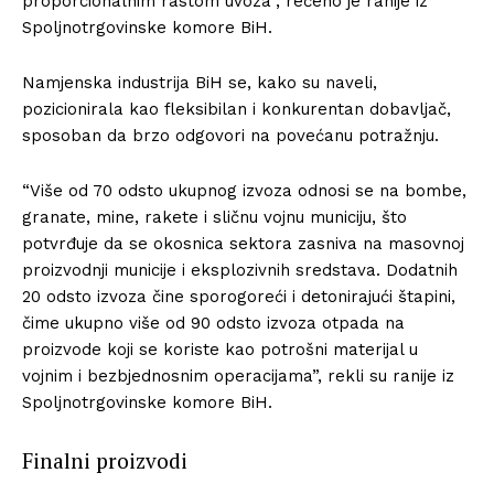
proporcionalnim rastom uvoza”, rečeno je ranije iz
Spoljnotrgovinske komore BiH.
Namjenska industrija BiH se, kako su naveli,
pozicionirala kao fleksibilan i konkurentan dobavljač,
sposoban da brzo odgovori na povećanu potražnju.
“Više od 70 odsto ukupnog izvoza odnosi se na bombe,
granate, mine, rakete i sličnu vojnu municiju, što
potvrđuje da se okosnica sektora zasniva na masovnoj
proizvodnji municije i eksplozivnih sredstava. Dodatnih
20 odsto izvoza čine sporogoreći i detonirajući štapini,
čime ukupno više od 90 odsto izvoza otpada na
proizvode koji se koriste kao potrošni materijal u
vojnim i bezbjednosnim operacijama”, rekli su ranije iz
Spoljnotrgovinske komore BiH.
Finalni proizvodi