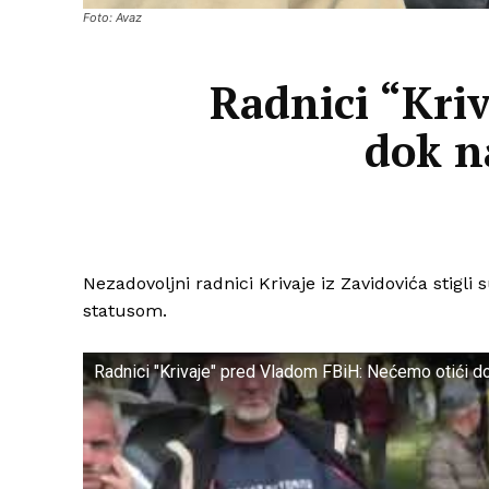
Foto: Avaz
Radnici “Kri
dok n
Nezadovoljni radnici Krivaje iz Zavidovića stigl
statusom.
Radnici "Krivaje" pred Vladom FBiH: Nećemo otići do