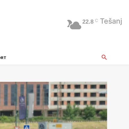
Tešanj
C
22.8
ORT