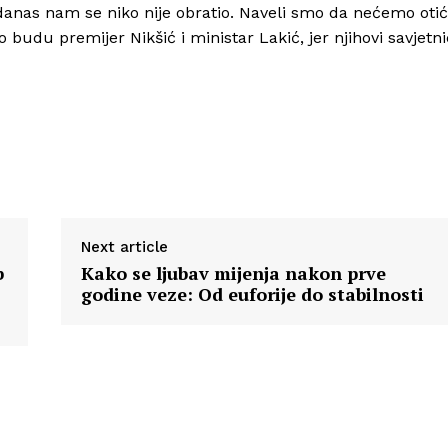
danas nam se niko nije obratio. Naveli smo da nećemo otić
budu premijer Nikšić i ministar Lakić, jer njihovi savjetni
Next article
b
Kako se ljubav mijenja nakon prve
godine veze: Od euforije do stabilnosti