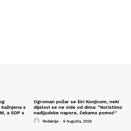
og
Ogroman požar se širi Konjicom, neki
 kažnjena s
dijelovi se ne vide od dima: “Koristimo
M, a SDP s
nadljudske napore, čekamo pomoć”
Redakcija
-
6 Augusta, 2026