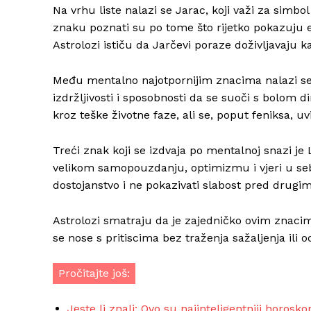
Na vrhu liste nalazi se Jarac, koji važi za simbo
znaku poznati su po tome što rijetko pokazuju e
Astrolozi ističu da Jarčevi poraze doživljavaju ka
Među mentalno najotpornijim znacima nalazi se 
izdržljivosti i sposobnosti da se suoči s bolom 
kroz teške životne faze, ali se, poput feniksa, uv
Treći znak koji se izdvaja po mentalnoj snazi je 
velikom samopouzdanju, optimizmu i vjeri u sebe
dostojanstvo i ne pokazivati slabost pred drugim
Astrolozi smatraju da je zajedničko ovim znac
se nose s pritiscima bez traženja sažaljenja ili 
Pročitajte još:
Jeste li znali: Ovo su najinteligentniji horosk