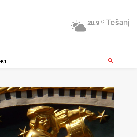
Tešanj
C
28.9
ORT