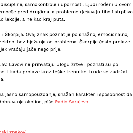
l discipline, samokontrole i upornosti. Ljudi rođeni u ovom
mocije pred drugima, a probleme rješavaju tiho i strpljivo
o lekcije, a ne kao kraj puta.
i Škorpija. Ovaj znak poznat je po snažnoj emocionalnoj
direktno, bez bježanja od problema. Škorpije često prolaze
ijek vraćaju jače nego prije.
Lav. Lavovi ne prihvataju ulogu žrtve i poznati su po
. I kada prolaze kroz teške trenutke, trude se zadržati
a.
ima jasno samopouzdanje, snažan karakter i sposobnost da
odobravanja okoline, piše
Radio Sarajevo.
opski znakovi