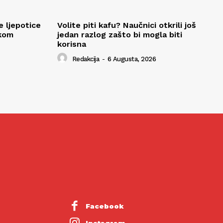
e ljepotice
Volite piti kafu? Naučnici otkrili još
okom
jedan razlog zašto bi mogla biti
korisna
Redakcija
-
6 Augusta, 2026
Facebook
Instagram