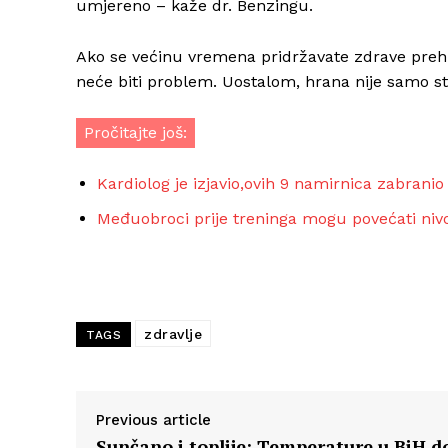
umjereno – kaže dr. Benzingu.
Ako se većinu vremena pridržavate zdrave prehr
neće biti problem. Uostalom, hrana nije samo stv
Pročitajte još:
Kardiolog je izjavio,ovih 9 namirnica zabranio
Međuobroci prije treninga mogu povećati nivo 
zdravlje
TAGS
Previous article
Sunčano i toplije: Temperature u BiH d