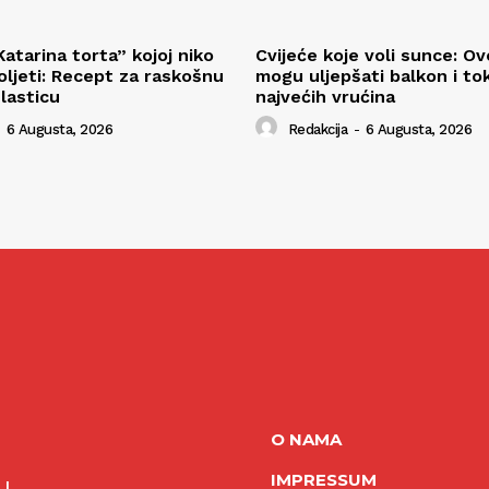
atarina torta” kojoj niko
Cvijeće koje voli sunce: Ov
ljeti: Recept za raskošnu
mogu uljepšati balkon i t
lasticu
najvećih vrućina
6 Augusta, 2026
Redakcija
-
6 Augusta, 2026
O NAMA
IMPRESSUM
NJ