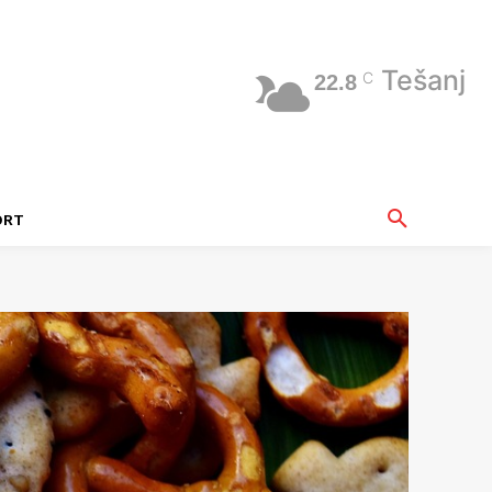
Tešanj
C
22.8
ORT