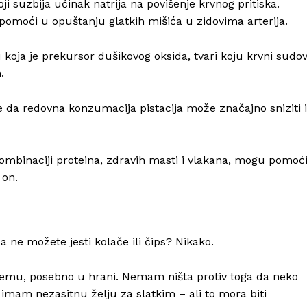
ji suzbija učinak natrija na povišenje krvnog pritiska.
pomoći u opuštanju glatkih mišića u zidovima arterija.
 koja je prekursor dušikovog oksida, tvari koju krvni sudov
.
e da redovna konzumacija pistacija može značajno sniziti i
 kombinaciji proteina, zdravih masti i vlakana, mogu pomoć
 on.
a ne možete jesti kolače ili čips? Nikako.
vemu, posebno u hrani. Nemam ništa protiv toga da neko
imam nezasitnu želju za slatkim – ali to mora biti