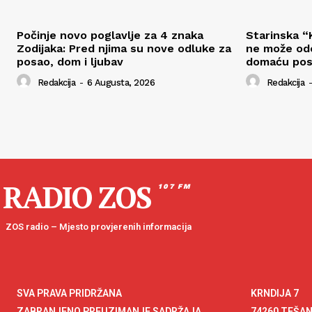
Počinje novo poglavlje za 4 znaka
Starinska “K
Zodijaka: Pred njima su nove odluke za
ne može odo
posao, dom i ljubav
domaću pos
Redakcija
-
6 Augusta, 2026
Redakcija
-
RADIO ZOS
107 FM
ZOS radio – Mjesto provjerenih informacija
SVA PRAVA PRIDRŽANA
KRNDIJA 7
ZABRANJENO PREUZIMANJE SADRŽAJA
74260 TEŠA