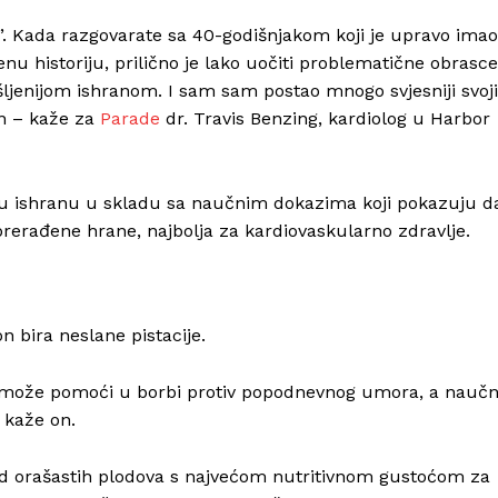
š”. Kada razgovarate sa 40-godišnjakom koji je upravo imao
u historiju, prilično je lako uočiti problematične obrasce
šljenijom ishranom. I sam sam postao mnogo svjesniji svoj
an – kaže za
Parade
dr. Travis Benzing, kardiolog u Harbor
titu ishranu u skladu sa naučnim dokazima koji pokazuju d
rerađene hrane, najbolja za kardiovaskularno zdravlje.
 bira neslane pistacije.
a, može pomoći u borbi protiv popodnevnog umora, a naučn
 kaže on.
 od orašastih plodova s ​​najvećom nutritivnom gustoćom za