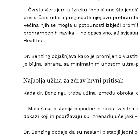
– Čvrsto vjerujem u izreku “ono si ono što jede
prvi srčani udar i pregledate njegovu prehramben
Većina njih se mogla u potpunosti izbjeći promi
prehrambenih navika – ne opsesivno, ali svjest
Healthu.
Dr. Benzing objašnjava kako je promijenio vlas
je biljna ishrana, sa minimalnim unosom ultra-p
Najbolja užina za zdrav krvni pritisak
Kada dr. Benzingu treba užina između obroka, on
– Mala šaka pistacija popodne je zaista zasitn
dokazi koji ih podržavaju su iznenađujuće jaki –
Dr. Benzing dodaje da su neslani pistaciji jedni