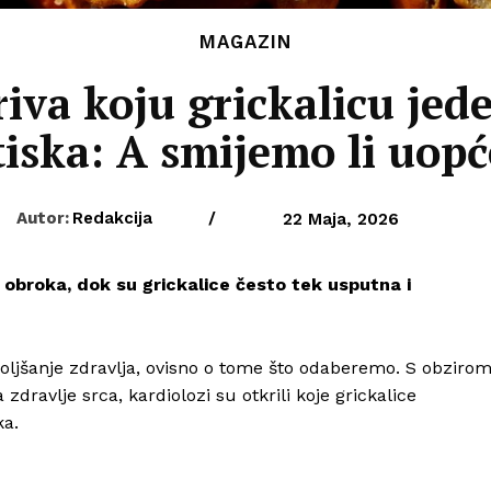
MAGAZIN
iva koju grickalicu jed
iska: A smijemo li uopće
Autor:
Redakcija
/
22 Maja, 2026
obroka, dok su grickalice često tek usputna i
oljšanje zdravlja, ovisno o tome što odaberemo. S obziro
dravlje srca, kardiolozi su otkrili koje grickalice
ka.