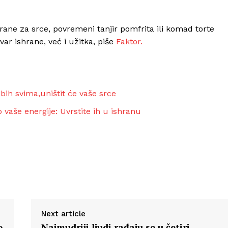
ane za srce, povremeni tanjir pomfrita ili komad torte
ar ishrane, već i užitka, piše
Faktor.
 bih svima,uništit će vaše srce
vaše energije: Uvrstite ih u ishranu
Next article
o
Najmudriji ljudi rađaju se u četiri