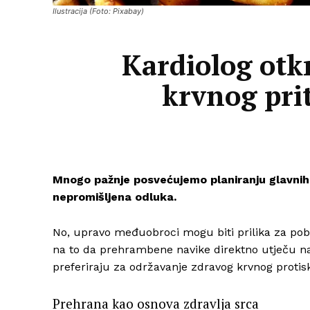
Ilustracija (Foto: Pixabay)
Kardiolog otkr
krvnog prit
Mnogo pažnje posvećujemo planiranju glavnih 
nepromišljena odluka.
No, upravo međuobroci mogu biti prilika za pob
na to da prehrambene navike direktno utječu na z
preferiraju za održavanje zdravog krvnog protis
Prehrana kao osnova zdravlja srca