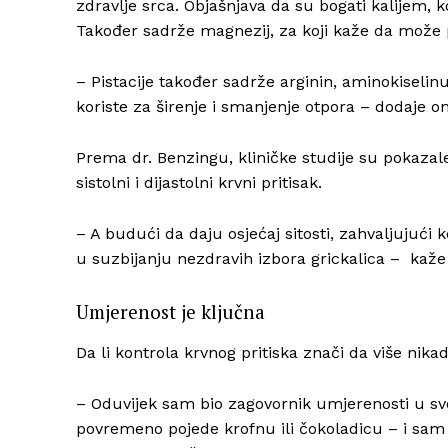
zdravlje srca. Objašnjava da su bogati kalijem, ko
Također sadrže magnezij, za koji kaže da može 
– Pistacije također sadrže arginin, aminokiselinu
koriste za širenje i smanjenje otpora – dodaje on
Prema dr. Benzingu, kliničke studije su pokazal
sistolni i dijastolni krvni pritisak.
– A budući da daju osjećaj sitosti, zahvaljujući
u suzbijanju nezdravih izbora grickalica – kaže
Umjerenost je ključna
Da li kontrola krvnog pritiska znači da više nikad
– Oduvijek sam bio zagovornik umjerenosti u s
povremeno pojede krofnu ili čokoladicu – i sam 