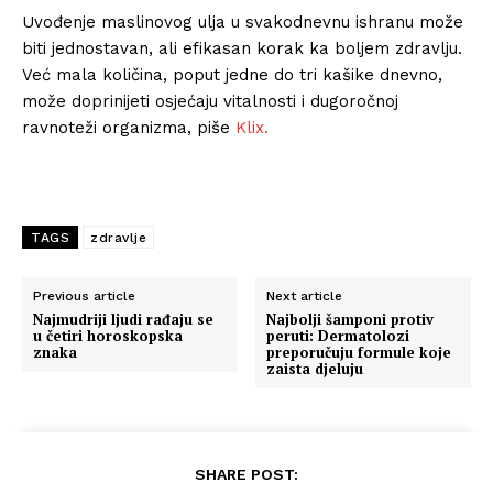
Uvođenje maslinovog ulja u svakodnevnu ishranu može
biti jednostavan, ali efikasan korak ka boljem zdravlju.
Već mala količina, poput jedne do tri kašike dnevno,
može doprinijeti osjećaju vitalnosti i dugoročnoj
ravnoteži organizma, piše
Klix.
TAGS
zdravlje
Previous article
Next article
Najmudriji ljudi rađaju se
Najbolji šamponi protiv
u četiri horoskopska
peruti: Dermatolozi
znaka
preporučuju formule koje
zaista djeluju
SHARE POST: