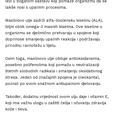
leži u bogatom sastavu koji pomaže organizmu da se
lakše nosi s upalnim procesima.
Maslinovo ulje sadrži alfa-linolensku kiselinu (ALA),
biljni oblik omega-3 masnih kiselina. Ove kiseline u
organizmu se djelimično pretvaraju u spojeve koji
doprinose smanjenju upalnih reakcija i podržavaju
prirodnu ravnotežu u tijelu.
Osim toga, maslinovo ulje obiluje antioksidansima,
posebno polifenolima koji pomažu u neutralizaciji
štetnih slobodnih radikala i smanjenju oksidativnog
stresa. Jedan od značajnih spojeva je oleokantal,
poznat po svom snažnom antiupalnom djelovanju.
Također, dodatnu vrijednost ovom ulju daje i vitamin E,
koji ima važnu ulogu u zaštiti ćelija i očuvanju zdravlja
kože i tkiva.