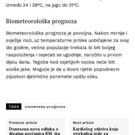
između 24 i 29°C, na jugu do 31°C.
Biometeorološka prognoza
Biometeorološka prognoza je povoljna. Nakon mirnije i
svježije noći, uz temperaturne prilike uobičajene za ovaj
dio godine, većina populacije trebala bi biti boljeg
raspoloženja i osjećati se ugodnije, naročito u prvom
dijelu dana. Tegobe kod osjetljivih osoba neće biti
suviše jake. Moguće je da u Bosni rijetki popodnevni
pljuskovi djelimično poremete opštu sliku.
TAGS
vremenska prognoza
Previous article
Next article
Donesena nova odluka o
Kardiolog otkriva koju
dizajnu novčanica KM, šta
grickalicu jede za