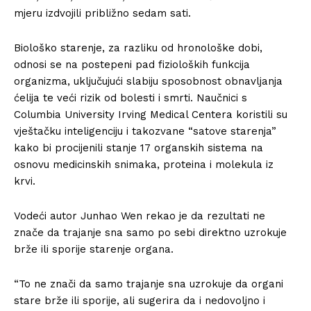
mjeru izdvojili približno sedam sati.
Biološko starenje, za razliku od hronološke dobi,
odnosi se na postepeni pad fizioloških funkcija
organizma, uključujući slabiju sposobnost obnavljanja
ćelija te veći rizik od bolesti i smrti. Naučnici s
Columbia University Irving Medical Centera koristili su
vještačku inteligenciju i takozvane “satove starenja”
kako bi procijenili stanje 17 organskih sistema na
osnovu medicinskih snimaka, proteina i molekula iz
krvi.
Vodeći autor Junhao Wen rekao je da rezultati ne
znače da trajanje sna samo po sebi direktno uzrokuje
brže ili sporije starenje organa.
“To ne znači da samo trajanje sna uzrokuje da organi
stare brže ili sporije, ali sugerira da i nedovoljno i