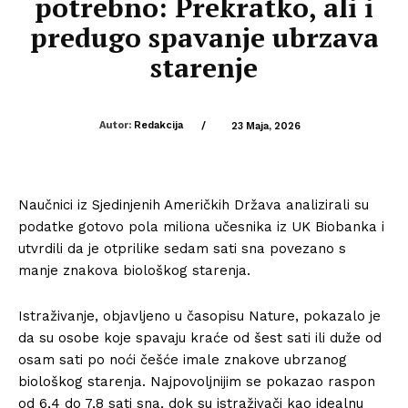
potrebno: Prekratko, ali i
predugo spavanje ubrzava
starenje
Autor:
Redakcija
/
23 Maja, 2026
Naučnici iz Sjedinjenih Američkih Država analizirali su
podatke gotovo pola miliona učesnika iz UK Biobanka i
utvrdili da je otprilike sedam sati sna povezano s
manje znakova biološkog starenja.
Istraživanje, objavljeno u časopisu Nature, pokazalo je
da su osobe koje spavaju kraće od šest sati ili duže od
osam sati po noći češće imale znakove ubrzanog
biološkog starenja. Najpovoljnijim se pokazao raspon
od 6,4 do 7,8 sati sna, dok su istraživači kao idealnu