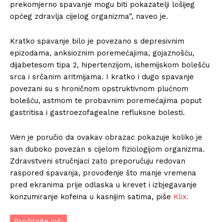
prekomjerno spavanje mogu biti pokazatelji lošijeg
općeg zdravlja cijelog organizma”, naveo je.
Kratko spavanje bilo je povezano s depresivnim
epizodama, anksioznim poremećajima, gojaznošću,
dijabetesom tipa 2, hipertenzijom, ishemijskom bolešću
srca i srčanim aritmijama. I kratko i dugo spavanje
povezani su s hroničnom opstruktivnom plućnom
bolešću, astmom te probavnim poremećajima poput
gastritisa i gastroezofagealne refluksne bolesti.
Wen je poručio da ovakav obrazac pokazuje koliko je
san duboko povezan s cijelom fiziologijom organizma.
Zdravstveni stručnjaci zato preporučuju redovan
raspored spavanja, provođenje što manje vremena
pred ekranima prije odlaska u krevet i izbjegavanje
konzumiranje kofeina u kasnijim satima, piše
Klix.
Pročitajte još: