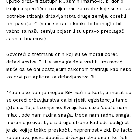
uputio državni zastupnik Jasmin Imamović, bi donio
izmjenu specifično namijenjenu za osobe koje su se, za
potrebe sticanja državljanstva druge zemlje, odrekli
bh. pasoša. O čemu se radi i koliko bi to moglo biti
važno za našu zemlju pojasnili su upravo predlagač
Jasmin Imamović.
Govoreći o tretmanu onih koji su se morali odreći
državljanstva BiH, a sada ga žele vratiti, Imamović
ističe da se oni postojećim zakonom tretiraju kao neko
ko prvi put aplicira za državljanstvo BiH.
“Kao neko ko nije mogao BiH naći na karti, a morali su
se odreći državljanstva da bi riješili egzistenciju tamo
gdje su. To je licemjerno. Svi liju kao suze ‘odoše nam
mladi, ode nam radna snaga, treba nam radna snaga,
moramo je uvoziti’, a s druge strane kad odu podignut
je zid koji je teško preskočiti, nepremostiv zid. De facto
zakon ovaj jedva dopušta državljanstvo onom ko želi