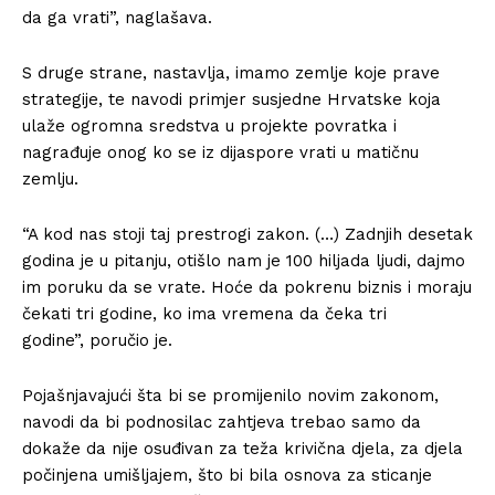
da ga vrati”, naglašava.
S druge strane, nastavlja, imamo zemlje koje prave
strategije, te navodi primjer susjedne Hrvatske koja
ulaže ogromna sredstva u projekte povratka i
nagrađuje onog ko se iz dijaspore vrati u matičnu
zemlju.
“A kod nas stoji taj prestrogi zakon. (…) Zadnjih desetak
godina je u pitanju, otišlo nam je 100 hiljada ljudi, dajmo
im poruku da se vrate. Hoće da pokrenu biznis i moraju
čekati tri godine, ko ima vremena da čeka tri
godine”, poručio je.
Pojašnjavajući šta bi se promijenilo novim zakonom,
navodi da bi podnosilac zahtjeva trebao samo da
dokaže da nije osuđivan za teža krivična djela, za djela
počinjena umišljajem, što bi bila osnova za sticanje