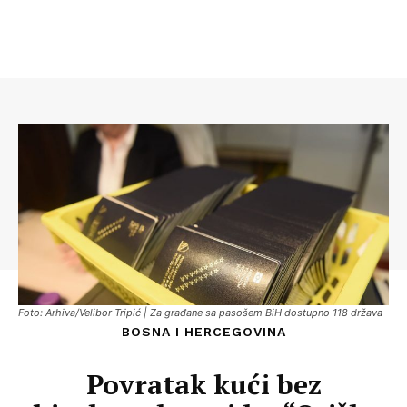
Foto: Arhiva/Velibor Tripić | Za građane sa pasošem BiH dostupno 118 država
BOSNA I HERCEGOVINA
Povratak kući bez