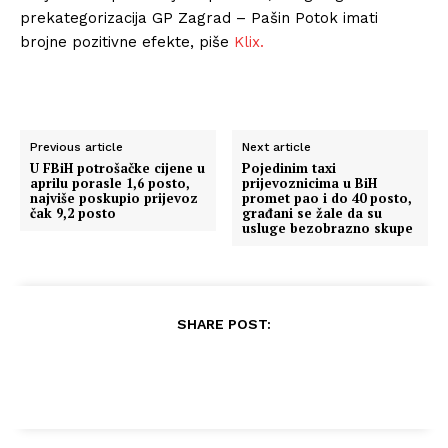
prekategorizacija GP Zagrad – Pašin Potok imati
brojne pozitivne efekte, piše
Klix.
Previous article
Next article
U FBiH potrošačke cijene u
Pojedinim taxi
aprilu porasle 1,6 posto,
prijevoznicima u BiH
najviše poskupio prijevoz
promet pao i do 40 posto,
čak 9,2 posto
građani se žale da su
usluge bezobrazno skupe
SHARE POST: