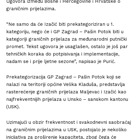
Ugovora između Bosne i Hercegovine i Hrvatske o
graničnim prijelazima.
“Ne samo da će Izačić biti prekategoriziran u 1.
kategoriju, nego će i GP Zagrad – Pašin Potok biti u
kategoriji graničnih prijelaza za međunarodni putnički
promet. Tekst ugovora je usaglašen, ostalo je još par
tehničkih koraka do potpisivanja i implementacije,
nadam se i prije ljetne sezone”, napisao je Purić.
Prekategorizacija GP Zagrad – Pašin Potok koji se
nalazi na teritoriji općine Velika Kladuša, predstavlja
rasterećenje graničnih prijelaza Maljevac i Izačić kao
najfrekventnijih prijelaza u Unsko – sanskom kantonu
(USK).
Uzimajući u obzir frekventnost i svakodnevni saobraćaj
na graničnim prijelazima u USK, postojalo je nekoliko
inicijativa za proširenje kapaciteta, zbog čega će