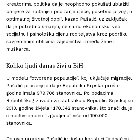
kreatorima politika da je neophodno pokušati ublažiti
barijere za rađanje i podizanje djece, posebno prvog, u
optimalnoj životnoj dobi”, kazao Pašalić, uz zaključak
da je potrebno smanjiti, ne samo ekonomsku, već i
socijalnu i psihološku cijenu roditeljstva kroz podršku
savremenim oblicima zajedništva između žene i
muškarca.
Koliko ljudi danas živi u BiH
U modelu “otvorene populacije”, koji uključuje migracije,
Pašalić procjenjuje da je Republika Srpska prošle
godine imala 979.706 stanovnika. Po podacima
Republičkog zavoda za statistiku u Republici Srpskoj su
2013. godine živjela 1.170.342 stanovnika, što znači da je
u međuvremenu “izgubljeno” više od 190.000
stanovnika.
Do ovih procjena Pašalić je došao koristeći “jednačinu