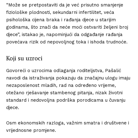
“Može se pretpostaviti da je već prisutno smanjenje
fiziološke plodnosti, sekundarni infertilitet, veća
psihološka cijena braka i rađanja djece u starijim
godinama, što znači da neće moći ostvariti željeni broj
djece”, istakao je, napominjući da odgađanje rađanja
povećava rizik od nepovoljnog toka i ishoda trudnoće.
Koji su uzroci
Govoreći o uzrocima odlaganja roditeljstva, Pašalić
navodi da istraživanja pokazuju da značajnu ulogu imaju
nezaposlenost mladih, rad na određeno vrijeme,
otežano rješavanje stambenog pitanja, nizak životni
standard i nedovoljna podrška porodicama u čuvanju
djece.
Osm ekonomskih razloga, važnim smatra i društvene i
vrijednosne promjene.