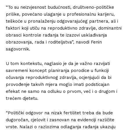
“To su neizvjesnost budućnosti, društveno-političke
prilike, povećano ulaganje u profesionalnu karijeru,
teškoće u pronalaženju odgovarajućeg partnera, ali i
faktori koji utiču na reproduktivno zdravlje, dominantni
obrasci kontrole rađanja te izazovi usklađivanja
obrazovanja, rada i roditeljstva”, navodi Fenin
sagovornik.
U tom kontekstu, naglasio je da je važno razvijati
savremeni koncept planiranja porodice u funkciji
očuvanja reproduktivnog zdravlja, ocjenjujući da bi
provođenje takvih mjera moglo imati podsticajan
efekat ne samo na odluku o prvom, već i o drugom i
trećem djetetu.
“Politički odgovor na nizak fertilitet treba da bude
dugoročan, cjelovit i zasnovan na evidenciji različite
vrste. Nalazi o razlozima odlaganja rađanja ukazuju