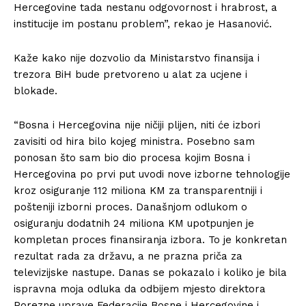
Hercegovine tada nestanu odgovornost i hrabrost, a
institucije im postanu problem”, rekao je Hasanović.
Kaže kako nije dozvolio da Ministarstvo finansija i
trezora BiH bude pretvoreno u alat za ucjene i
blokade.
“Bosna i Hercegovina nije ničiji plijen, niti će izbori
zavisiti od hira bilo kojeg ministra. Posebno sam
ponosan što sam bio dio procesa kojim Bosna i
Hercegovina po prvi put uvodi nove izborne tehnologije
kroz osiguranje 112 miliona KM za transparentniji i
pošteniji izborni proces. Današnjom odlukom o
osiguranju dodatnih 24 miliona KM upotpunjen je
kompletan proces finansiranja izbora. To je konkretan
rezultat rada za državu, a ne prazna priča za
televizijske nastupe. Danas se pokazalo i koliko je bila
ispravna moja odluka da odbijem mjesto direktora
Porezne uprave Federacije Bosne i Hercegovine i