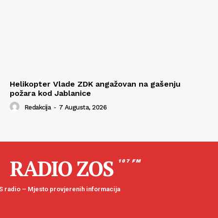
Helikopter Vlade ZDK angažovan na gašenju
požara kod Jablanice
Redakcija
-
7 Augusta, 2026
RADIO ZOS
107 FM
 radio – Mjesto provjerenih informacija