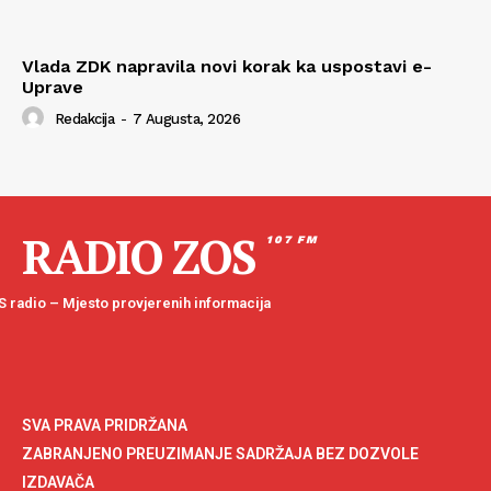
Vlada ZDK napravila novi korak ka uspostavi e-
Uprave
Redakcija
-
7 Augusta, 2026
RADIO ZOS
107 FM
 radio – Mjesto provjerenih informacija
SVA PRAVA PRIDRŽANA
ZABRANJENO PREUZIMANJE SADRŽAJA BEZ DOZVOLE
IZDAVAČA