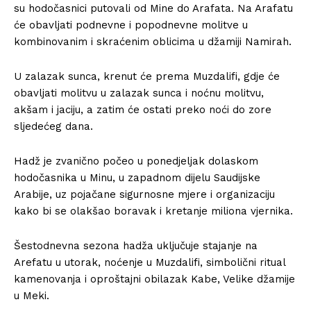
su hodočasnici putovali od Mine do Arafata. Na Arafatu
će obavljati podnevne i popodnevne molitve u
kombinovanim i skraćenim oblicima u džamiji Namirah.
U zalazak sunca, krenut će prema Muzdalifi, gdje će
obavljati molitvu u zalazak sunca i noćnu molitvu,
akšam i jaciju, a zatim će ostati preko noći do zore
sljedećeg dana.
Hadž je zvanično počeo u ponedjeljak dolaskom
hodočasnika u Minu, u zapadnom dijelu Saudijske
Arabije, uz pojačane sigurnosne mjere i organizaciju
kako bi se olakšao boravak i kretanje miliona vjernika.
Šestodnevna sezona hadža uključuje stajanje na
Arefatu u utorak, noćenje u Muzdalifi, simbolični ritual
kamenovanja i oproštajni obilazak Kabe, Velike džamije
u Meki.