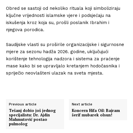
Obred se sastoji od nekoliko rituala koji simboliziraju
ključne vrijednosti islamske vjere i podsjećaju na
iskušenja kroz koja su, prošli poslanik Ibrahim i
njegova porodica.
Saudijske vlasti su proširile organizacijske i sigurnosne
mjere za sezonu hadža 2026. godine, uključujući
korištenje tehnologija nadzora i sistema za praćenje
mase kako bi se upravljalo kretanjem hodočasnika i
spriječio neovlašteni ulazak na sveta mjesta.
Previous article
Next article
Tešanj dobio još jednog
Koncern Hifa Oil: Bajram
specijalistu: Dr. Ajdin
šerif mubarek olsun!
Mahmutović postao
pulmolog