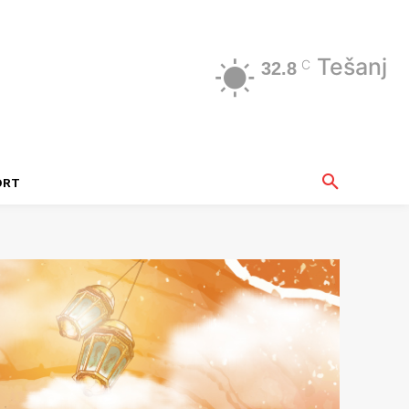
Tešanj
C
32.8
ORT