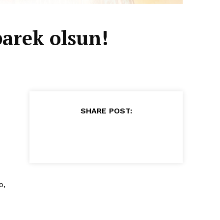
barek olsun!
SHARE POST:
o,