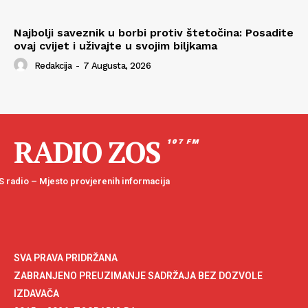
Najbolji saveznik u borbi protiv štetočina: Posadite
ovaj cvijet i uživajte u svojim biljkama
Redakcija
-
7 Augusta, 2026
RADIO ZOS
107 FM
 radio – Mjesto provjerenih informacija
SVA PRAVA PRIDRŽANA
ZABRANJENO PREUZIMANJE SADRŽAJA BEZ DOZVOLE
IZDAVAČA