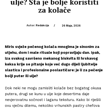
ulje? Šta je bolje koristiti
za kolače
Autor:
Redakcija
/
26 Maja, 2026
Miris svježe pečenog kolača mnogima je sinonim za
utjehu, dom i male rituale koji popravljaju dan. Ipak,
iza svakog savršeno mekanog biskvita ili hrskavog
keksa krije se pitanje koje već dugo dijeli ljubitelje
slastica i profesionalne poslastičare: je li za pečenje
bolji puter ili ulje?
Dok neki ne mogu zamisliti kolače bez bogatog okusa
putera, drugi se kunu u ulje koje desertima daje
nevjerovatnu sočnost i laganu teksturu. Kako bi riješili
ovu vječnu dilemu, nekoliko vrhunskih pastry chefova