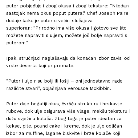
puter pobjeđuje i zbog okusa i zbog teksture: “Nijedan
sastojak nema okus poput putera.” Chef Joseph Paire
dodaje kako je puter u većini slučajeva
superioran: “Prirodno ima više okusa i gotovo sve što
možete napraviti s uljem, možete još bolje napraviti s
puterom.”
Ipak, stručnjaci naglašavaju da konačan izbor zavisi od
vrste deserta koji pripremate.
“Puter i ulje nisu bolji ili lošiji – oni jednostavno rade
različite stvari”, objašnjava Verousce Mckibbin.
Puter daje bogatiji okus, čvršću strukturu i hrskavije
rubove, dok ulje osigurava više vlage, mekšu teksturu i
dužu svježinu kolača. Zbog toga je puter idealan za
kekse, pite, pound cake i kreme, dok je ulje odličan
izbor za muffine, lagane biskvite i brze kolače koji