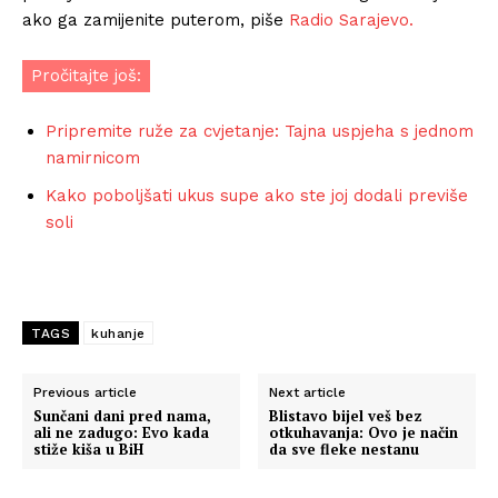
ako ga zamijenite puterom, piše
Radio Sarajevo.
Pročitajte još:
Pripremite ruže za cvjetanje: Tajna uspjeha s jednom
namirnicom
Kako poboljšati ukus supe ako ste joj dodali previše
soli
TAGS
kuhanje
Previous article
Next article
Sunčani dani pred nama,
Blistavo bijel veš bez
ali ne zadugo: Evo kada
otkuhavanja: Ovo je način
stiže kiša u BiH
da sve fleke nestanu