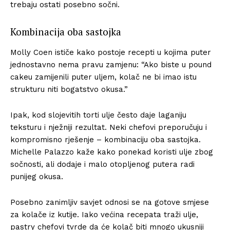
trebaju ostati posebno sočni.
Kombinacija oba sastojka
Molly Coen ističe kako postoje recepti u kojima puter
jednostavno nema pravu zamjenu: “Ako biste u pound
cakeu zamijenili puter uljem, kolač ne bi imao istu
strukturu niti bogatstvo okusa.”
Ipak, kod slojevitih torti ulje često daje laganiju
teksturu i nježniji rezultat. Neki chefovi preporučuju i
kompromisno rješenje – kombinaciju oba sastojka.
Michelle Palazzo kaže kako ponekad koristi ulje zbog
sočnosti, ali dodaje i malo otopljenog putera radi
punijeg okusa.
Posebno zanimljiv savjet odnosi se na gotove smjese
za kolače iz kutije. Iako većina recepata traži ulje,
pastry chefovi tvrde da će kolač biti mnogo ukusniji