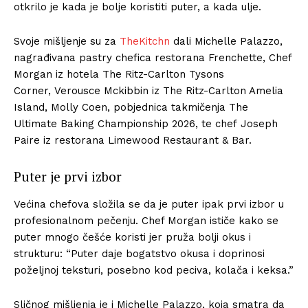
otkrilo je kada je bolje koristiti puter, a kada ulje.
Svoje mišljenje su za
TheKitchn
dali Michelle Palazzo,
nagrađivana pastry chefica restorana Frenchette, Chef
Morgan iz hotela The Ritz-Carlton Tysons
Corner, Verousce Mckibbin iz The Ritz-Carlton Amelia
Island, Molly Coen, pobjednica takmičenja The
Ultimate Baking Championship 2026, te chef Joseph
Paire iz restorana Limewood Restaurant & Bar.
Puter je prvi izbor
Većina chefova složila se da je puter ipak prvi izbor u
profesionalnom pečenju. Chef Morgan ističe kako se
puter mnogo češće koristi jer pruža bolji okus i
strukturu: “Puter daje bogatstvo okusa i doprinosi
poželjnoj teksturi, posebno kod peciva, kolača i keksa.”
Sličnog mišljenja je i Michelle Palazzo, koja smatra da