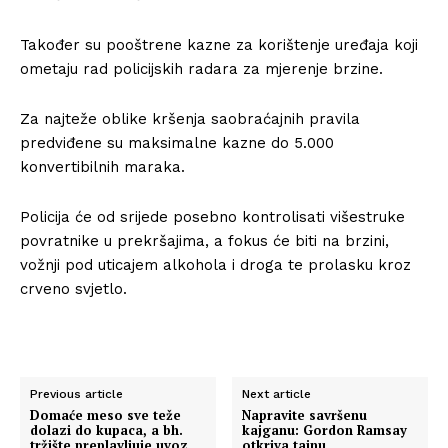
Također su pooštrene kazne za korištenje uređaja koji
ometaju rad policijskih radara za mjerenje brzine.
Za najteže oblike kršenja saobraćajnih pravila
predviđene su maksimalne kazne do 5.000
konvertibilnih maraka.
Policija će od srijede posebno kontrolisati višestruke
povratnike u prekršajima, a fokus će biti na brzini,
vožnji pod uticajem alkohola i droga te prolasku kroz
crveno svjetlo.
Previous article
Next article
Domaće meso sve teže
Napravite savršenu
dolazi do kupaca, a bh.
kajganu: Gordon Ramsay
tržište preplavljuje uvoz
otkriva tajnu