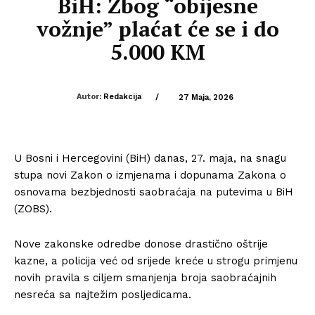
BiH: Zbog “obijesne
vožnje” plaćat će se i do
5.000 KM
Autor:
Redakcija
/
27 Maja, 2026
U Bosni i Hercegovini (BiH) danas, 27. maja, na snagu
stupa novi Zakon o izmjenama i dopunama Zakona o
osnovama bezbjednosti saobraćaja na putevima u BiH
(ZOBS).
Nove zakonske odredbe donose drastično oštrije
kazne, a policija već od srijede kreće u strogu primjenu
novih pravila s ciljem smanjenja broja saobraćajnih
nesreća sa najtežim posljedicama.