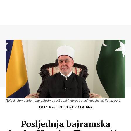
Reisul-ulema Islamske zajednice u Bosni i Hercegovini Husein-ef. Kavazović
BOSNA I HERCEGOVINA
Posljednja bajramska