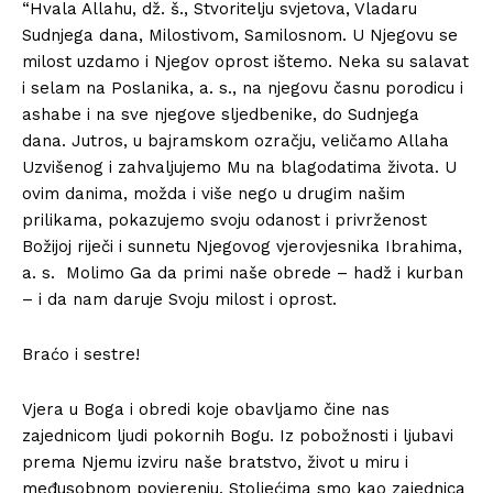
“Hvala Allahu, dž. š., Stvoritelju svjetova, Vladaru
Sudnjega dana, Milostivom, Samilosnom. U Njegovu se
milost uzdamo i Njegov oprost ištemo. Neka su salavat
i selam na Poslanika, a. s., na njegovu časnu porodicu i
ashabe i na sve njegove sljedbenike, do Sudnjega
dana. Jutros, u bajramskom ozračju, veličamo Allaha
Uzvišenog i zahvaljujemo Mu na blagodatima života. U
ovim danima, možda i više nego u drugim našim
prilikama, pokazujemo svoju odanost i privrženost
Božijoj riječi i sunnetu Njegovog vjerovjesnika Ibrahima,
a. s. Molimo Ga da primi naše obrede – hadž i kurban
– i da nam daruje Svoju milost i oprost.
Braćo i sestre!
Vjera u Boga i obredi koje obavljamo čine nas
zajednicom ljudi pokornih Bogu. Iz pobožnosti i ljubavi
prema Njemu izviru naše bratstvo, život u miru i
međusobnom povjerenju. Stoljećima smo kao zajednica