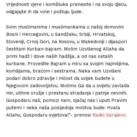
Vrijednosti vjere i komšiluka prenesite i na svoju djecu,
odgajajte ih da vole i poštuju ljude.
Svim muslimanima i muslimankama u našoj domovini
Bosni i Hercegovini, u Sandžaku, Srbiji, Hrvatskoj,
Sloveniji, Crnoj Gori, na Kosovu, u Makedoniji i dijaspori
čestitam Kurban-bajram. Molim Uzvišenog Allaha da
primi hadž i dove naših hadžija, a od nas ostalih
kurbane. Provedite Bajram u miru sa svojim najmilijima,
komšijama, braćom i sestrama. Neka vam Uzvišeni
podari dobro zdravlje i milost da uvijek budete u
Njegovom zadovoljstvu. Molimo Ga da u svijetu zavlada
mir, utihne oružje i prestanu stradanja i patnje nevinih.
Gospodaru naš, pomozi nam, ojačaj nas i uputi Pravim
putem! I neka naša posljednja molitva bude: Hvala
Allahu, Gospodaru svjetova!”- prenosi
Radio Sarajevo.