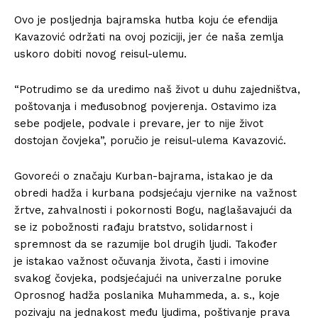
Ovo je posljednja bajramska hutba koju će efendija
Kavazović održati na ovoj poziciji, jer će naša zemlja
uskoro dobiti novog reisul-ulemu.
“Potrudimo se da uredimo naš život u duhu zajedništva,
poštovanja i međusobnog povjerenja. Ostavimo iza
sebe podjele, podvale i prevare, jer to nije život
dostojan čovjeka”, poručio je reisul-ulema Kavazović.
Govoreći o značaju Kurban-bajrama, istakao je da
obredi hadža i kurbana podsjećaju vjernike na važnost
žrtve, zahvalnosti i pokornosti Bogu, naglašavajući da
se iz pobožnosti rađaju bratstvo, solidarnost i
spremnost da se razumije bol drugih ljudi. Također
je istakao važnost očuvanja života, časti i imovine
svakog čovjeka, podsjećajući na univerzalne poruke
Oprosnog hadža poslanika Muhammeda, a. s., koje
pozivaju na jednakost među ljudima, poštivanje prava