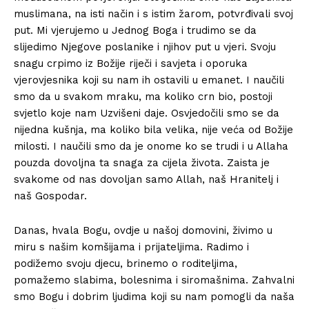
muslimana, na isti način i s istim žarom, potvrđivali svoj
put. Mi vjerujemo u Jednog Boga i trudimo se da
slijedimo Njegove poslanike i njihov put u vjeri. Svoju
snagu crpimo iz Božije riječi i savjeta i oporuka
vjerovjesnika koji su nam ih ostavili u emanet. I naučili
smo da u svakom mraku, ma koliko crn bio, postoji
svjetlo koje nam Uzvišeni daje. Osvjedočili smo se da
nijedna kušnja, ma koliko bila velika, nije veća od Božije
milosti. I naučili smo da je onome ko se trudi i u Allaha
pouzda dovoljna ta snaga za cijela života. Zaista je
svakome od nas dovoljan samo Allah, naš Hranitelj i
naš Gospodar.
Danas, hvala Bogu, ovdje u našoj domovini, živimo u
miru s našim komšijama i prijateljima. Radimo i
podižemo svoju djecu, brinemo o roditeljima,
pomažemo slabima, bolesnima i siromašnima. Zahvalni
smo Bogu i dobrim ljudima koji su nam pomogli da naša