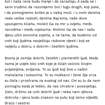
bol i naša rana budu manje i da zarastaju. A sada se i
sami trudimo da razumijemo bol i tugu drugih, koji pate,
i da pomognemo koliko je u našoj moći. I u ovim danima
naše velike radosti, danima Bajrama, naše dove
upućujemo Allahu, moleći Ga za mir u svijetu, među
narodima i među vojskama. Molimo Ga da nas i našu
djecu učini sinovima svjetla, a ne tame, da budemo od
onih koji ljudima navješćuju radosne vijesti i koji se
natječu u dobru, s dobrim i čestitim ljudima.
Bosna je zemlja dobrih, čestitih i plemenitih ljudi. Među
nama je uvijek bilo onih koje je Allah oslovio Svojim
prijateljima, evlijama. To su ljudi koji žive u našim
mahalama i sokacima. To su muškarci i žene čija srca
su čista i prostrana za svakog od nas. Oni su tu da nam
pomognu kada je teško, da nas ohrabre i posavjetuju.
Zato, držimo se ovih dobrih ljudi i neka nam njihova
dobrota i vjera budu znakovi na putu koji ćemo slijediti.
Braćo i sestre!