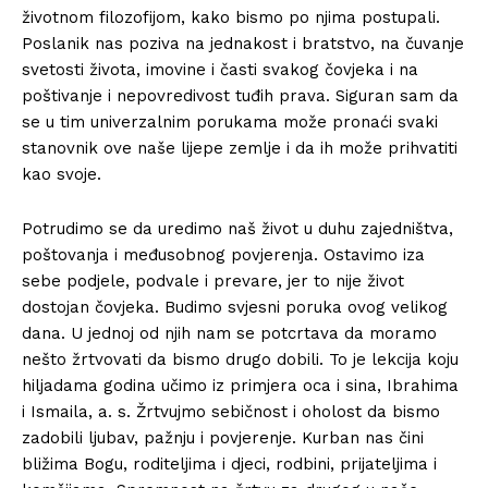
životnom filozofijom, kako bismo po njima postupali.
Poslanik nas poziva na jednakost i bratstvo, na čuvanje
svetosti života, imovine i časti svakog čovjeka i na
poštivanje i nepovredivost tuđih prava. Siguran sam da
se u tim univerzalnim porukama može pronaći svaki
stanovnik ove naše lijepe zemlje i da ih može prihvatiti
kao svoje.
Potrudimo se da uredimo naš život u duhu zajedništva,
poštovanja i međusobnog povjerenja. Ostavimo iza
sebe podjele, podvale i prevare, jer to nije život
dostojan čovjeka. Budimo svjesni poruka ovog velikog
dana. U jednoj od njih nam se potcrtava da moramo
nešto žrtvovati da bismo drugo dobili. To je lekcija koju
hiljadama godina učimo iz primjera oca i sina, Ibrahima
i Ismaila, a. s. Žrtvujmo sebičnost i oholost da bismo
zadobili ljubav, pažnju i povjerenje. Kurban nas čini
bližima Bogu, roditeljima i djeci, rodbini, prijateljima i