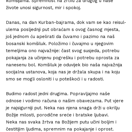
komšijama. Spremnost na žrtvu za drugog u naše
živote unosi sigurnost, mir i spokoj.
Danas, na dan Kurban-bajrama, dok vam se kao reisul-
ulema posljednji put obraćam s ovog časnog mjesta,
još jednom ću apelirati da čuvamo i pazimo na naš
bosanski komšiluk. Položimo i čuvajmo u njegovim
temeljima ono najvažnije: čast svog susjeda, potrebu
pokajanja za učinjenu pogrešku i potrebu oprosta za
nanesenu bol. Komšiluk je oduvijek bio naša najvažnija
socijalna ustanova, koja nas je držala skupa i na koju
smo se mogli osloniti i u poteškoći i u radosti.
Budimo radost jedni drugima. Popravljajmo naše
odnose i vodimo računa o našim obavezama. Put vjere
je najsigurniji put. Neka nas njena snaga drži u okrilju
Božije milosti, porodične sreće i bratske ljubavi.
Neka nas svaka žrtva na Božijem putu učini boljim i
čestitijim ljudima, spremnim na pokajanje i oprost.