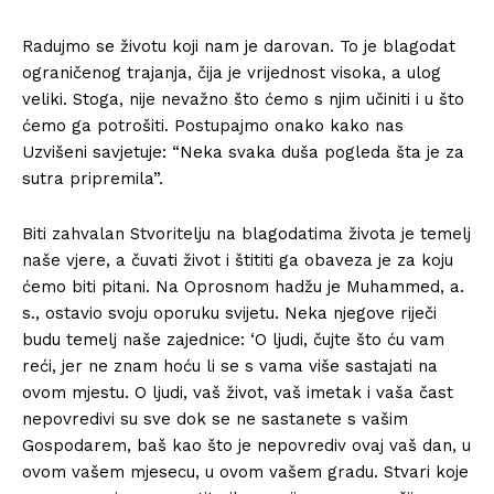
Radujmo se životu koji nam je darovan. To je blagodat
ograničenog trajanja, čija je vrijednost visoka, a ulog
veliki. Stoga, nije nevažno što ćemo s njim učiniti i u što
ćemo ga potrošiti. Postupajmo onako kako nas
Uzvišeni savjetuje: “Neka svaka duša pogleda šta je za
sutra pripremila”.
Biti zahvalan Stvoritelju na blagodatima života je temelj
naše vjere, a čuvati život i štititi ga obaveza je za koju
ćemo biti pitani. Na Oprosnom hadžu je Muhammed, a.
s., ostavio svoju oporuku svijetu. Neka njegove riječi
budu temelj naše zajednice: ‘O ljudi, čujte što ću vam
reći, jer ne znam hoću li se s vama više sastajati na
ovom mjestu. O ljudi, vaš život, vaš imetak i vaša čast
nepovredivi su sve dok se ne sastanete s vašim
Gospodarem, baš kao što je nepovrediv ovaj vaš dan, u
ovom vašem mjesecu, u ovom vašem gradu. Stvari koje