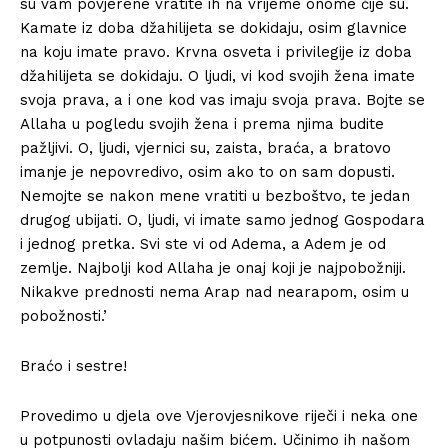
su vam povjerene vratite ih na vrijeme onome čije su.
Kamate iz doba džahilijeta se dokidaju, osim glavnice
na koju imate pravo. Krvna osveta i privilegije iz doba
džahilijeta se dokidaju. O ljudi, vi kod svojih žena imate
svoja prava, a i one kod vas imaju svoja prava. Bojte se
Allaha u pogledu svojih žena i prema njima budite
pažljivi. O, ljudi, vjernici su, zaista, braća, a bratovo
imanje je nepovredivo, osim ako to on sam dopusti.
Nemojte se nakon mene vratiti u bezboštvo, te jedan
drugog ubijati. O, ljudi, vi imate samo jednog Gospodara
i jednog pretka. Svi ste vi od Adema, a Adem je od
zemlje. Najbolji kod Allaha je onaj koji je najpobožniji.
Nikakve prednosti nema Arap nad nearapom, osim u
pobožnosti.’
Braćo i sestre!
Provedimo u djela ove Vjerovjesnikove riječi i neka one
u potpunosti ovladaju našim bićem. Učinimo ih našom