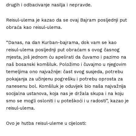
drugih i odbacivanje nasilja i nepravde.
Reisul-ulema je kazao da se ovaj Bajram posljednji put
obraća kao reisul-ulema.
“Danas, na dan Kurban-bajrama, dok vam se kao
reisul-ulema posljednji put obraćam s ovog časnog
mjesta, još jednom ću apelirati da čuvamo i pazimo na
naš bosanski komšiluk. Položimo i čuvajmo u njegovim
temeljima ono najvažnije: čast svog susjeda, potrebu
pokajanja za učinjenu pogrešku i potrebu oprosta za
nanesenu bol. Komšiluk je oduvijek bio naša najvažnija
socijalna ustanova, koja nas je držala skupa i na koju
smo se mogli osloniti i u poteškoći i u radosti”, kazao je
reisul-ulema.
Ovo je hutba reisul-uleme u cijelosti: