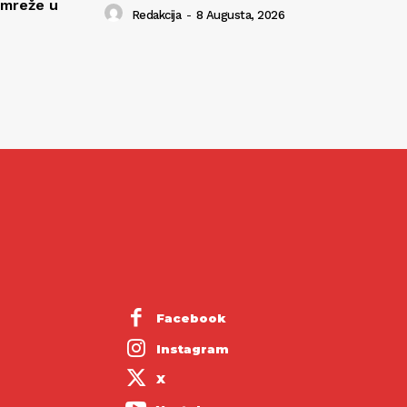
 mreže u
Redakcija
-
8 Augusta, 2026
Facebook
Instagram
X