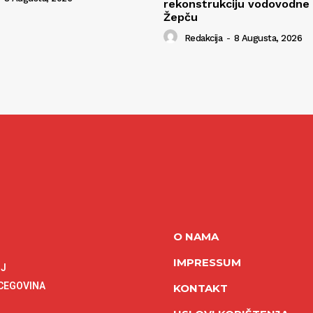
rekonstrukciju vodovodne
Žepču
Redakcija
-
8 Augusta, 2026
O NAMA
IMPRESSUM
NJ
RCEGOVINA
KONTAKT