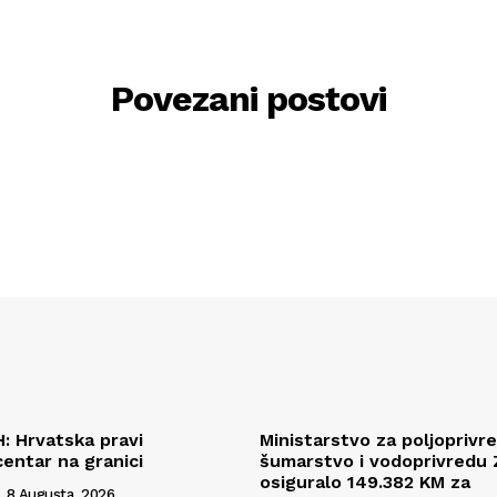
Povezani postovi
H: Hrvatska pravi
Ministarstvo za poljoprivr
centar na granici
šumarstvo i vodoprivredu
osiguralo 149.382 KM za
8 Augusta, 2026