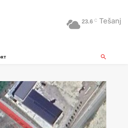
Tešanj
C
23.6
ORT