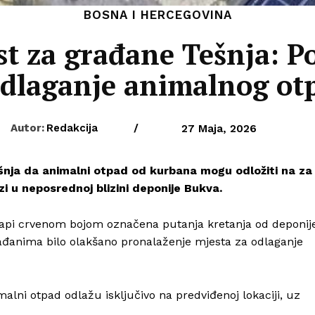
BOSNA I HERCEGOVINA
st za građane Tešnja: Po
odlaganje animalnog ot
Autor:
Redakcija
/
27 Maja, 2026
šnja
da animalni otpad od kurbana mogu odložiti na za
i u neposrednoj blizini deponije Bukva.
mapi crvenom bojom označena putanja kretanja od deponij
rađanima bilo olakšano pronalaženje mjesta za odlaganje
ni otpad odlažu isključivo na predviđenoj lokaciji, uz