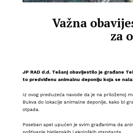
Važna obavije
za 
JP RAD d.d. Tešanj
obavijestilo je građane
Te
to predviđenu animalnu deponiju koja se nalaz
Iz ovog preduzeća navode da je na priloženoj 
Bukva do lokacije animalne deponije, kako bi g
otpada.
Poseban apel upućen je svim građanima da animal
poštivanje higijenskih i ekoloških standarda.