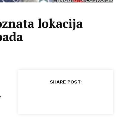
znata lokacija
pada
SHARE POST:
e