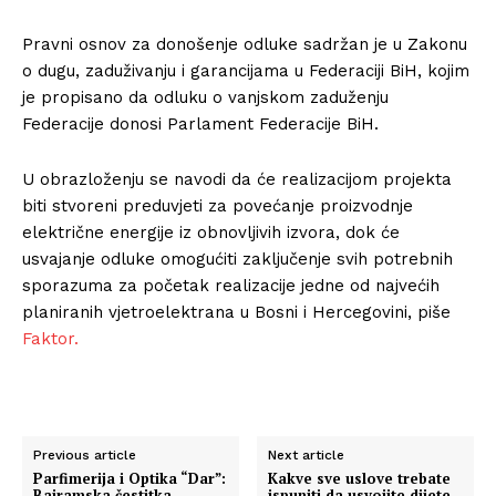
Pravni osnov za donošenje odluke sadržan je u Zakonu
o dugu, zaduživanju i garancijama u Federaciji BiH, kojim
je propisano da odluku o vanjskom zaduženju
Federacije donosi Parlament Federacije BiH.
U obrazloženju se navodi da će realizacijom projekta
biti stvoreni preduvjeti za povećanje proizvodnje
električne energije iz obnovljivih izvora, dok će
usvajanje odluke omogućiti zaključenje svih potrebnih
sporazuma za početak realizacije jedne od najvećih
planiranih vjetroelektrana u Bosni i Hercegovini, piše
Faktor.
Previous article
Next article
Parfimerija i Optika “Dar”:
Kakve sve uslove trebate
Bajramska čestitka
ispuniti da usvojite dijete