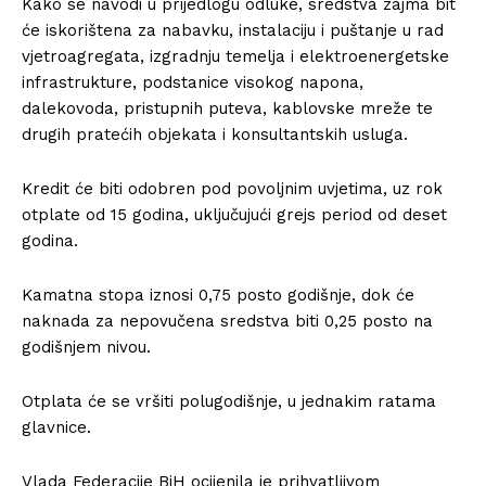
Kako se navodi u prijedlogu odluke, sredstva zajma bit
će iskorištena za nabavku, instalaciju i puštanje u rad
vjetroagregata, izgradnju temelja i elektroenergetske
infrastrukture, podstanice visokog napona,
dalekovoda, pristupnih puteva, kablovske mreže te
drugih pratećih objekata i konsultantskih usluga.
Kredit će biti odobren pod povoljnim uvjetima, uz rok
otplate od 15 godina, uključujući grejs period od deset
godina.
Kamatna stopa iznosi 0,75 posto godišnje, dok će
naknada za nepovučena sredstva biti 0,25 posto na
godišnjem nivou.
Otplata će se vršiti polugodišnje, u jednakim ratama
glavnice.
Vlada Federacije BiH ocijenila je prihvatljivom