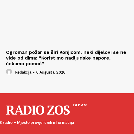
Ogroman požar se širi Konjicom, neki dijelovi se ne
vide od dima: “Koristimo nadljudske napore,
čekamo pomoć”
Redakcija
-
6 Augusta, 2026
RADIO ZOS
107 FM
 radio – Mjesto provjerenih informacija