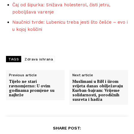
Čaj od šipurka: Snižava holesterol, čisti jetru,
poboljšava varenje
Naučnici tvrde: Lubenicu treba jesti što češće – evo i
u kojoj količini
TAGS
Zdrava ishrana
Previous article
Next article
Tijelo ne stari
Muslimani u BiH i širom
ravnomjerno: U ovim
svijeta danas obilježavaju
godinama promjene su
Kurban-bajram: Vrijeme
najbrže
solidarnosti, porodičnih
susreta i hadža
SHARE POST: