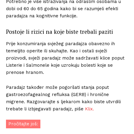
Potrebno je više istraživanja na odraslim osobama u
dobi od 60 do 65 godina kako bi se razumjeli efekti
paradajza na kognitivne funkcije.
Postoje li rizici na koje biste trebali paziti
Prije konzumiranja svježeg paradajza obavezno ih
temeljito operite ili skuhajte. Kao i ostali svježi
proizvodi, svježi paradajz može sadržavati klice poput
Listerie i Salmonele koje uzrokuju bolesti koje se
prenose hranom.
Paradajz također može pogoršati stanja poput
gastroezofagealnog refluksa (GERB) i hronične
migrene. Razgovarajte s ljekarom kako biste utvrdili
trebate li izbjegavati paradajz, piše
Klix.
Pročitajte još: