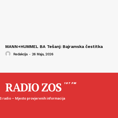
MANN+HUMMEL BA Tešanj: Bajramska čestitka
Redakcija
-
26 Maja, 2026
RADIO ZOS
107 FM
 radio – Mjesto provjerenih informacija