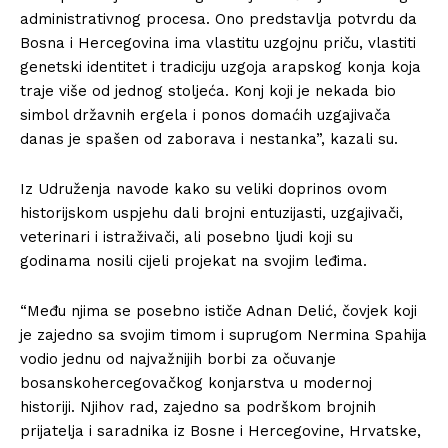
administrativnog procesa. Ono predstavlja potvrdu da
Bosna i Hercegovina ima vlastitu uzgojnu priču, vlastiti
genetski identitet i tradiciju uzgoja arapskog konja koja
traje više od jednog stoljeća. Konj koji je nekada bio
simbol državnih ergela i ponos domaćih uzgajivača
danas je spašen od zaborava i nestanka”, kazali su.
Iz Udruženja navode kako su veliki doprinos ovom
historijskom uspjehu dali brojni entuzijasti, uzgajivači,
veterinari i istraživači, ali posebno ljudi koji su
godinama nosili cijeli projekat na svojim leđima.
“Među njima se posebno ističe Adnan Delić, čovjek koji
je zajedno sa svojim timom i suprugom Nermina Spahija
vodio jednu od najvažnijih borbi za očuvanje
bosanskohercegovačkog konjarstva u modernoj
historiji. Njihov rad, zajedno sa podrškom brojnih
prijatelja i saradnika iz Bosne i Hercegovine, Hrvatske,