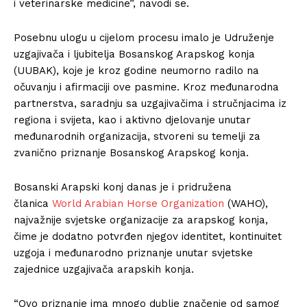
i veterinarske medicine”, navodi se.
Posebnu ulogu u cijelom procesu imalo je Udruženje
uzgajivača i ljubitelja Bosanskog Arapskog konja
(UUBAK), koje je kroz godine neumorno radilo na
očuvanju i afirmaciji ove pasmine. Kroz međunarodna
partnerstva, saradnju sa uzgajivačima i stručnjacima iz
regiona i svijeta, kao i aktivno djelovanje unutar
međunarodnih organizacija, stvoreni su temelji za
zvanično priznanje Bosanskog Arapskog konja.
Bosanski Arapski konj danas je i pridružena
članica
World Arabian Horse Organization
(WAHO),
najvažnije svjetske organizacije za arapskog konja,
čime je dodatno potvrđen njegov identitet, kontinuitet
uzgoja i međunarodno priznanje unutar svjetske
zajednice uzgajivača arapskih konja.
“Ovo priznanje ima mnogo dublje značenje od samog