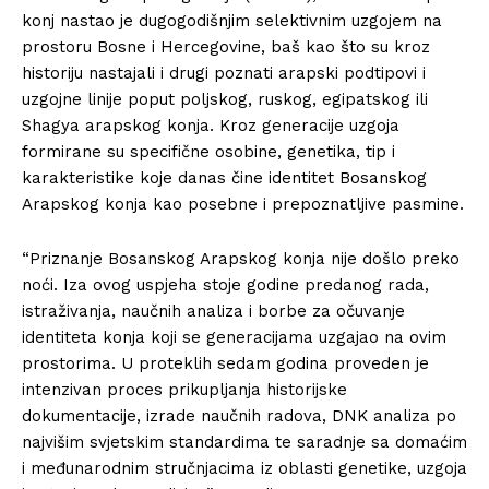
konj nastao je dugogodišnjim selektivnim uzgojem na
prostoru Bosne i Hercegovine, baš kao što su kroz
historiju nastajali i drugi poznati arapski podtipovi i
uzgojne linije poput poljskog, ruskog, egipatskog ili
Shagya arapskog konja. Kroz generacije uzgoja
formirane su specifične osobine, genetika, tip i
karakteristike koje danas čine identitet Bosanskog
Arapskog konja kao posebne i prepoznatljive pasmine.
“Priznanje Bosanskog Arapskog konja nije došlo preko
noći. Iza ovog uspjeha stoje godine predanog rada,
istraživanja, naučnih analiza i borbe za očuvanje
identiteta konja koji se generacijama uzgajao na ovim
prostorima. U proteklih sedam godina proveden je
intenzivan proces prikupljanja historijske
dokumentacije, izrade naučnih radova, DNK analiza po
najvišim svjetskim standardima te saradnje sa domaćim
i međunarodnim stručnjacima iz oblasti genetike, uzgoja