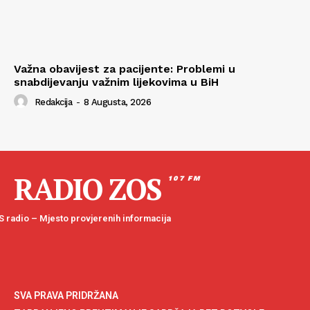
Važna obavijest za pacijente: Problemi u
snabdijevanju važnim lijekovima u BiH
Redakcija
-
8 Augusta, 2026
RADIO ZOS
107 FM
 radio – Mjesto provjerenih informacija
SVA PRAVA PRIDRŽANA