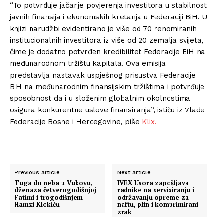
“To potvrđuje jačanje povjerenja investitora u stabilnost
javnih finansija i ekonomskih kretanja u Federaciji BiH. U
knjizi narudžbi evidentirano je više od 70 renomiranih
institucionalnih investitora iz više od 20 zemalja svijeta,
čime je dodatno potvrđen kredibilitet Federacije BiH na
međunarodnom tržištu kapitala. Ova emisija
predstavlja nastavak uspješnog prisustva Federacije
BiH na međunarodnim finansijskim tržištima i potvrđuje
sposobnost da i u složenim globalnim okolnostima
osigura konkurentne uslove finansiranja”, ističu iz Vlade
Federacije Bosne i Hercegovine, piše
Klix.
Previous article
Next article
Tuga do neba u Vukovu,
IVEX Usora zapošljava
dženaza četverogodišnjoj
radnike na servisiranju i
Fatimi i trogodišnjem
održavanju opreme za
Hamzi Klokiću
naftu, plin i komprimirani
zrak