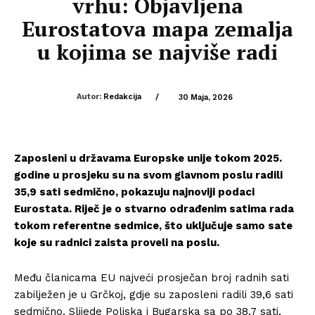
vrhu: Objavljena
Eurostatova mapa zemalja
u kojima se najviše radi
Autor:
Redakcija
/
30 Maja, 2026
Zaposleni u državama Europske unije tokom 2025.
godine u prosjeku su na svom glavnom poslu radili
35,9 sati sedmično, pokazuju najnoviji podaci
Eurostata. Riječ je o stvarno odrađenim satima rada
tokom referentne sedmice, što uključuje samo sate
koje su radnici zaista proveli na poslu.
Među članicama EU najveći prosječan broj radnih sati
zabilježen je u Grčkoj, gdje su zaposleni radili 39,6 sati
sedmično. Slijede Poljska i Bugarska sa po 38,7 sati,