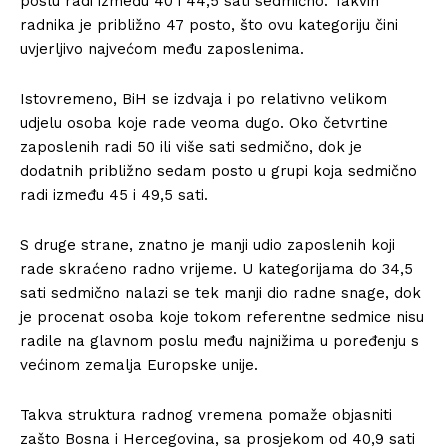
poslu radi između 40 i 44,5 sati sedmično. Takvih
radnika je približno 47 posto, što ovu kategoriju čini
uvjerljivo najvećom među zaposlenima.
Istovremeno, BiH se izdvaja i po relativno velikom
udjelu osoba koje rade veoma dugo. Oko četvrtine
zaposlenih radi 50 ili više sati sedmično, dok je
dodatnih približno sedam posto u grupi koja sedmično
radi između 45 i 49,5 sati.
S druge strane, znatno je manji udio zaposlenih koji
rade skraćeno radno vrijeme. U kategorijama do 34,5
sati sedmično nalazi se tek manji dio radne snage, dok
je procenat osoba koje tokom referentne sedmice nisu
radile na glavnom poslu među najnižima u poređenju s
većinom zemalja Europske unije.
Takva struktura radnog vremena pomaže objasniti
zašto Bosna i Hercegovina, sa prosjekom od 40,9 sati