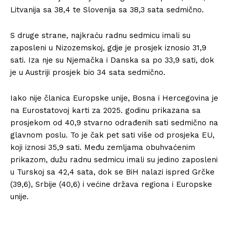
Litvanija sa 38,4 te Slovenija sa 38,3 sata sedmično.
S druge strane, najkraću radnu sedmicu imali su
zaposleni u Nizozemskoj, gdje je prosjek iznosio 31,9
sati. Iza nje su Njemačka i Danska sa po 33,9 sati, dok
je u Austriji prosjek bio 34 sata sedmično.
Iako nije članica Europske unije, Bosna i Hercegovina je
na Eurostatovoj karti za 2025. godinu prikazana sa
prosjekom od 40,9 stvarno odrađenih sati sedmično na
glavnom poslu. To je čak pet sati više od prosjeka EU,
koji iznosi 35,9 sati. Među zemljama obuhvaćenim
prikazom, dužu radnu sedmicu imali su jedino zaposleni
u Turskoj sa 42,4 sata, dok se BiH nalazi ispred Grčke
(39,6), Srbije (40,6) i većine država regiona i Europske
unije.