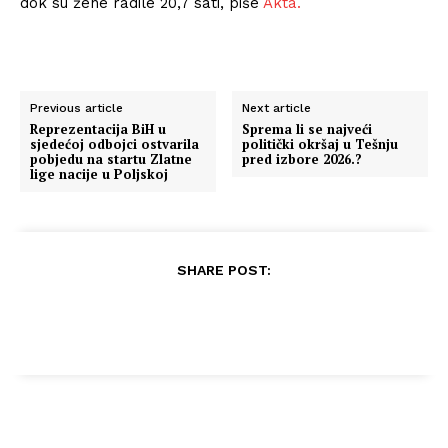
dok su žene radile 20,7 sati, piše
Akta.
Previous article
Next article
Reprezentacija BiH u
Sprema li se najveći
sjedećoj odbojci ostvarila
politički okršaj u Tešnju
pobjedu na startu Zlatne
pred izbore 2026.?
lige nacije u Poljskoj
SHARE POST: