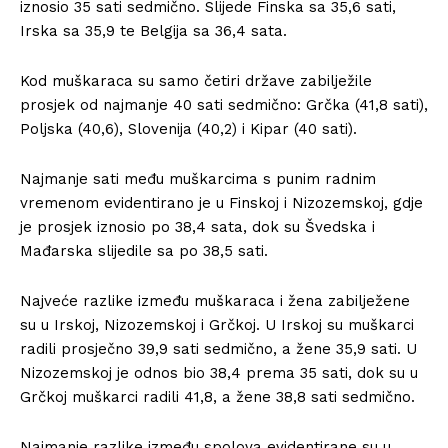
iznosio 35 sati sedmično. Slijede Finska sa 35,6 sati,
Irska sa 35,9 te Belgija sa 36,4 sata.
Kod muškaraca su samo četiri države zabilježile
prosjek od najmanje 40 sati sedmično: Grčka (41,8 sati),
Poljska (40,6), Slovenija (40,2) i Kipar (40 sati).
Najmanje sati među muškarcima s punim radnim
vremenom evidentirano je u Finskoj i Nizozemskoj, gdje
je prosjek iznosio po 38,4 sata, dok su Švedska i
Mađarska slijedile sa po 38,5 sati.
Najveće razlike između muškaraca i žena zabilježene
su u Irskoj, Nizozemskoj i Grčkoj. U Irskoj su muškarci
radili prosječno 39,9 sati sedmično, a žene 35,9 sati. U
Nizozemskoj je odnos bio 38,4 prema 35 sati, dok su u
Grčkoj muškarci radili 41,8, a žene 38,8 sati sedmično.
Najmanje razlike između spolova evidentirane su u