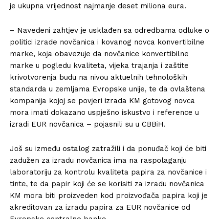
je ukupna vrijednost najmanje deset miliona eura.
– Navedeni zahtjev je usklađen sa odredbama odluke o
politici izrade novčanica i kovanog novca konvertibilne
marke, koja obavezuje da novčanice konvertibilne
marke u pogledu kvaliteta, vijeka trajanja i zaštite
krivotvorenja budu na nivou aktuelnih tehnoloških
standarda u zemljama Evropske unije, te da ovlaštena
kompanija kojoj se povjeri izrada KM gotovog novca
mora imati dokazano uspješno iskustvo i reference u
izradi EUR novčanica – pojasnili su u CBBiH.
Još su između ostalog zatražili i da ponuđač koji će biti
zadužen za izradu novčanica ima na raspolaganju
laboratoriju za kontrolu kvaliteta papira za novčanice i
tinte, te da papir koji će se korisiti za izradu novčanica
KM mora biti proizveden kod proizvođača papira koji je
akreditovan za izradu papira za EUR novčanice od
Evropske centralne banke.