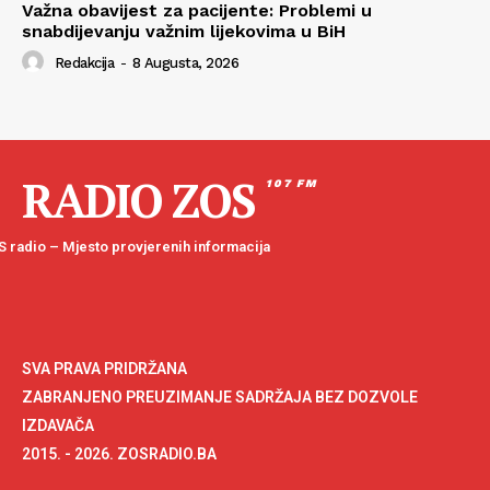
Važna obavijest za pacijente: Problemi u
snabdijevanju važnim lijekovima u BiH
Redakcija
-
8 Augusta, 2026
RADIO ZOS
107 FM
 radio – Mjesto provjerenih informacija
SVA PRAVA PRIDRŽANA
ZABRANJENO PREUZIMANJE SADRŽAJA BEZ DOZVOLE
IZDAVAČA
2015. - 2026. ZOSRADIO.BA