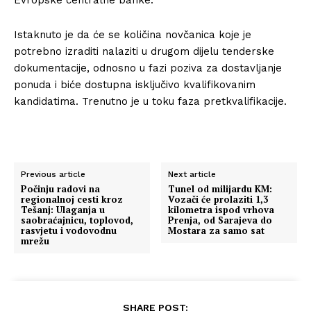
Istaknuto je da će se količina novčanica koje je
potrebno izraditi nalaziti u drugom dijelu tenderske
dokumentacije, odnosno u fazi poziva za dostavljanje
ponuda i biće dostupna isključivo kvalifikovanim
kandidatima. Trenutno je u toku faza pretkvalifikacije.
Previous article
Next article
Počinju radovi na
Tunel od milijardu KM:
regionalnoj cesti kroz
Vozači će prolaziti 1,3
Tešanj: Ulaganja u
kilometra ispod vrhova
saobraćajnicu, toplovod,
Prenja, od Sarajeva do
rasvjetu i vodovodnu
Mostara za samo sat
mrežu
SHARE POST: