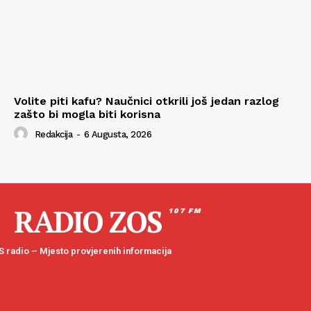
Volite piti kafu? Naučnici otkrili još jedan razlog
zašto bi mogla biti korisna
Redakcija
-
6 Augusta, 2026
RADIO ZOS
107 FM
 radio – Mjesto provjerenih informacija