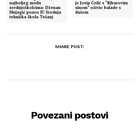
najboljeg među
je Josip Čolić s “Ribarovim
srednjoškolcima: Dženan
sinom” oživio balade s
Mujagić ponos JU Srednja
dušom
tehnička škola Tešanj
SHARE POST:
Povezani postovi