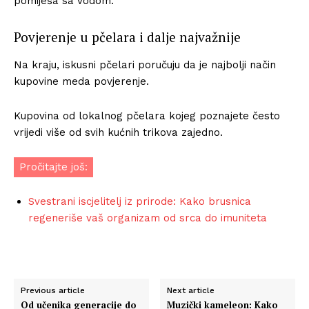
pomiješa sa vodom.
Povjerenje u pčelara i dalje najvažnije
Na kraju, iskusni pčelari poručuju da je najbolji način
kupovine meda povjerenje.
Kupovina od lokalnog pčelara kojeg poznajete često
vrijedi više od svih kućnih trikova zajedno.
Pročitajte još:
Svestrani iscjelitelj iz prirode: Kako brusnica
regeneriše vaš organizam od srca do imuniteta
Previous article
Next article
Od učenika generacije do
Muzički kameleon: Kako