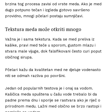
brzina tog procesa zavisi od vrste meda. Ako je med
dugo potpuno tečan i izgleda gotovo savršeno
providno, mnogi pčelari postaju sumnjičavi.
Tekstura meda može otkriti mnogo
Važna je i sama tekstura. Kada se med preliva iz
kašike, pravi med teče u sporom, gustom mlazu i
stvara male vijuge, dok falsifikovani često curi poput
običnog sirupa.
Pčelari kažu da kvalitetan med ne djeluje vodenasto
niti se odmah razliva po površini.
Jedan od popularnih testova je i onaj sa vodom.
Kašičica meda spuštena u čašu vode trebalo bi da
padne prema dnu i sporije se rastvara ako je riječ o
prirodnom medu. Lažni med obično se brzo rastopi i