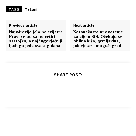
TAGS
Tešanj
Previous article
Next article
Najzdravije jelo na svijetu:
Narandžasto upozorenje
Pravi se od samo četiri
za cijelu BiH: Očekuju se
sastojka, a najdugovječniji
obilna kiša, grmljavina,
ljudi ga jedu svakog dana
jak vjetar i mogući grad
SHARE POST: