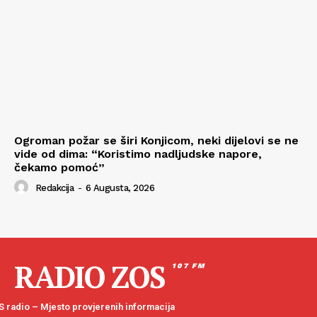
Ogroman požar se širi Konjicom, neki dijelovi se ne
vide od dima: “Koristimo nadljudske napore,
čekamo pomoć”
Redakcija
-
6 Augusta, 2026
RADIO ZOS
107 FM
 radio – Mjesto provjerenih informacija