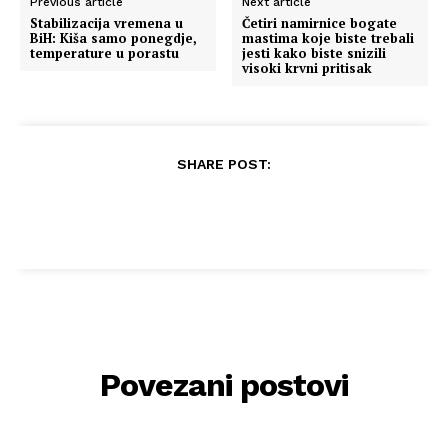
Previous article
Next article
Stabilizacija vremena u
Četiri namirnice bogate
BiH: Kiša samo ponegdje,
mastima koje biste trebali
temperature u porastu
jesti kako biste snizili
visoki krvni pritisak
SHARE POST:
Povezani postovi