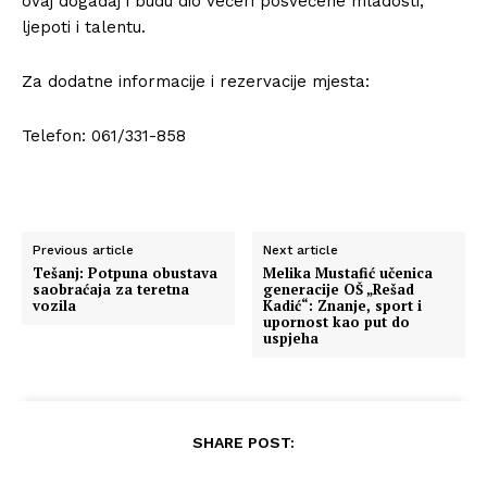
ovaj događaj i budu dio večeri posvećene mladosti,
ljepoti i talentu.
Za dodatne informacije i rezervacije mjesta:
Telefon: 061/331-858
Previous article
Next article
Tešanj: Potpuna obustava
Melika Mustafić učenica
saobraćaja za teretna
generacije OŠ „Rešad
vozila
Kadić“: Znanje, sport i
upornost kao put do
uspjeha
SHARE POST: