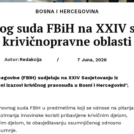
BOSNA I HERCEGOVINA
og suda FBiH na XXIV s
krivičnopravne oblasti
Autor:
Redakcija
/
7 Juna, 2026
egovine (FBiH) sudjeluju na XXIV Savjetovanju iz
 izazovi krivičnog pravosuđa u Bosni i Hercegovini”,
rhovnog suda FBiH u predmetima koji se odnose na pitanja
zimanja imovinske koristi pribavljene krivičnim djelom,
čnim djelom, te obavještavanju osumnjičenog odnosno
sumnje.