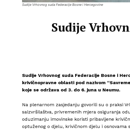
Sudije Vrhovnog suda Federacije Bosne i Hercegovine
Sudije Vrhovn
Sudije Vrhovnog suda Federacije Bosne i Herc
krivičnopravne oblasti pod nazivom “Savremeni
koje se održava od 3. do 6. juna u Neumu.
Na plenarnom zasjedanju govorili su o praksi V
saizvršilaštva, privremenih mjera osiguranja odu
oduzimanju imovinske koristi pribavljene krivi
optuženog o djelu, krivičnom djelu i osnovama 