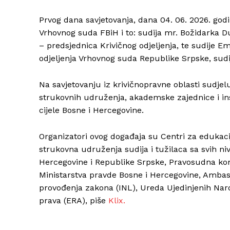
Prvog dana savjetovanja, dana 04. 06. 2026. godine
Vrhovnog suda FBiH i to: sudija mr. Božidarka Dug
– predsjednica Krivičnog odjeljenja, te sudije Emi
odjeljenja Vrhovnog suda Republike Srpske, sudi
Na savjetovanju iz krivičnopravne oblasti sudjeluj
strukovnih udruženja, akademske zajednice i in
cijele Bosne i Hercegovine.
Organizatori ovog događaja su Centri za edukaciju
strukovna udruženja sudija i tužilaca sa svih ni
Hercegovine i Republike Srpske, Pravosudna kom
Ministarstva pravde Bosne i Hercegovine, Amba
provođenja zakona (INL), Ureda Ujedinjenih Nar
prava (ERA), piše
Klix.