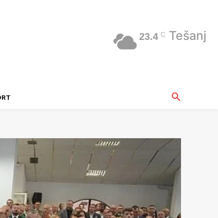
Tešanj
C
23.4
ORT