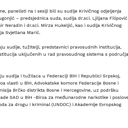
, panelisti na I sesiji bili su sudije Krivičnog odjeljenja
onjić – predsjednica suda, sudija dr.sci. Ljiljana Filipović
r Neradin i dr.sci. Mirza Hukeljić, kao i sudija Krivičnog
ja Svjetlana Marić.
u sudije, tužitelji, predstavnici pravosudnih institucija,
stitucija uključenih u rad pravosudnog sistema s područj
 sudija i tužilaca u Federaciji BiH i Republici Srpskoj,
voa vlasti u BiH, Advokatske komore Federacije Bosne i
isija Brčko distrikta Bosne i Hercegovine, uz podršku
sade SAD u BiH -Biroa za međunarodne narkotike i poslov
oda za drogu i kriminal (UNDOC) i Akademije Evropskog