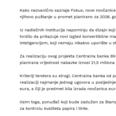
Kako nezvanično saznaje Fokus, nove novčanice ja
njihovo puštanje u promet planirano za 2028. g
Iz nadležnih institucija napominju da dizajn koj
tvrdilo da prikazuje novi izgled konvertibilne m
inteligencijom, koji nemaju nikakvo uporište u 
Za realizaciju ovog projekta Centralna banka BiH
planirana vrijednost nabavke iznosi 21,5 miliona
Kriteriji tendera su strogi. Centralna banka od 
realizaciji najmanje jednog ugovora u posljednje
eura, a čiji je predmet bila izrada novčanica eur
Osim toga, ponuđač koji bude zadužen za štampan
za kontrolu kvaliteta papira i tinte.