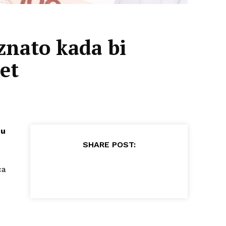
znato kada bi
et
du
SHARE POST:
ca