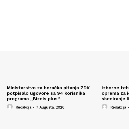
Ministarstvo za boračka pitanja ZDK
Izborne tehn
potpisalo ugovore sa 94 korisnika
oprema za id
programa „Biznis plus“
skeniranje l
Redakcija
-
7 Augusta, 2026
Redakcija
-