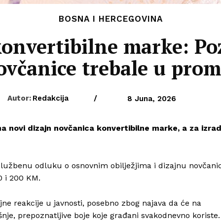
BOSNA I HERCEGOVINA
konvertibilne marke: Po
ovčanice trebale u prom
Autor:
Redakcija
/
8 Juna, 2026
 novi dizajn novčanica konvertibilne marke, a za izra
 službenu odluku o osnovnim obilježjima i dizajnu novčani
0 i 200 KM.
jne reakcije u javnosti, posebno zbog najava da će na
je, prepoznatljive boje koje građani svakodnevno koriste.