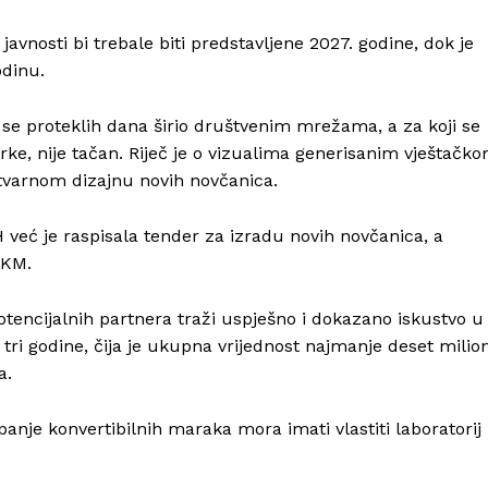
vnosti bi trebale biti predstavljene 2027. godine, dok je
odinu.
i se proteklih dana širio društvenim mrežama, a za koji se
arke, nije tačan. Riječ je o vizualima generisanim vještačk
stvarnom dizajnu novih novčanica.
 već je raspisala tender za izradu novih novčanica, a
 KM.
potencijalnih partnera traži uspješno i dokazano iskustvo u
 tri godine, čija je ukupna vrijednost najmanje deset milio
a.
je konvertibilnih maraka mora imati vlastiti laboratorij