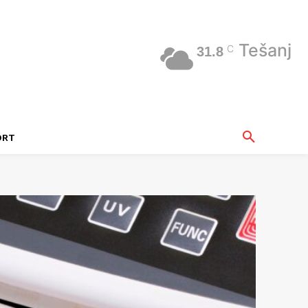
Tešanj
C
31.8
ORT