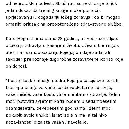
od neuroloških bolesti. Stručnjaci su rekli da je to još
jedan dokaz da trening snage može pomoći u
sprječavanju ili odgađanju lošeg zdravlja i da bi mogao
smanjiti pritisak na preopterećene zdravstvene službe.
Kate Hogarth ima samo 28 godina, ali već razmišlja o
očuvanju zdravlja u kasnijem životu. Uživa u treningu s
utezima i samopouzdanju koje joj on daje sada, ali
također prepoznaje dugoročne zdravstvene koristi koje
on donosi.
“Postoji toliko mnogo studija koje pokazuju sve koristi
treninga snage za vaše kardiovaskularno zdravlje,
vaše mišiće, vaše kosti, vaše mentalno zdravlje. Želim
moći putovati svijetom kada budem u sedamdesetim,
osamdesetim, devedesetim godinama i želim moći
pokupiti svoje unuke i igrati se s njima, a taj nivo
nezavisnosti je zaista važan”, navela je.