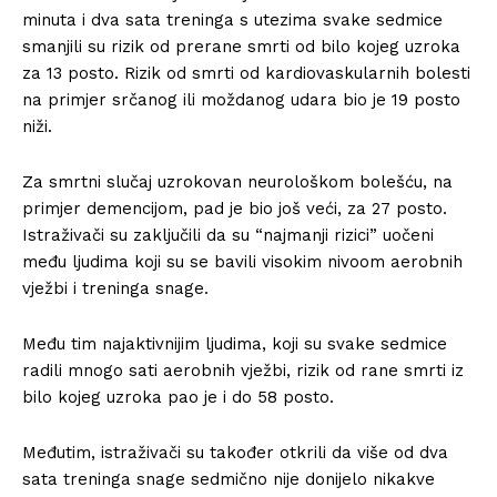
minuta i dva sata treninga s utezima svake sedmice
smanjili su rizik od prerane smrti od bilo kojeg uzroka
za 13 posto. Rizik od smrti od kardiovaskularnih bolesti
na primjer srčanog ili moždanog udara bio je 19 posto
niži.
Za smrtni slučaj uzrokovan neurološkom bolešću, na
primjer demencijom, pad je bio još veći, za 27 posto.
Istraživači su zaključili da su “najmanji rizici” uočeni
među ljudima koji su se bavili visokim nivoom aerobnih
vježbi i treninga snage.
Među tim najaktivnijim ljudima, koji su svake sedmice
radili mnogo sati aerobnih vježbi, rizik od rane smrti iz
bilo kojeg uzroka pao je i do 58 posto.
Međutim, istraživači su također otkrili da više od dva
sata treninga snage sedmično nije donijelo nikakve