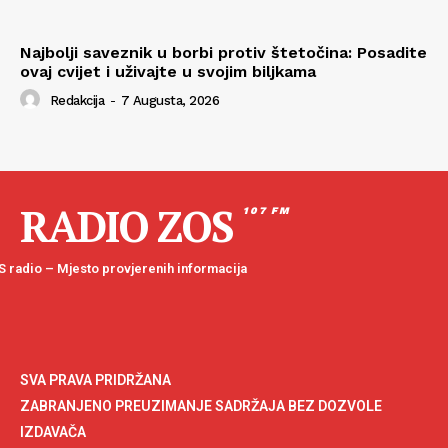
Najbolji saveznik u borbi protiv štetočina: Posadite
ovaj cvijet i uživajte u svojim biljkama
Redakcija
-
7 Augusta, 2026
RADIO ZOS
107 FM
 radio – Mjesto provjerenih informacija
SVA PRAVA PRIDRŽANA
ZABRANJENO PREUZIMANJE SADRŽAJA BEZ DOZVOLE
IZDAVAČA