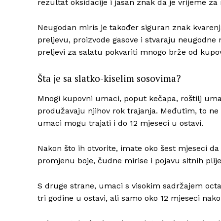
rezultat oksidacije i jasan znak da je vrijeme z
Neugodan miris je također siguran znak kvarenja
preljevu, proizvode gasove i stvaraju neugodne 
preljevi za salatu pokvariti mnogo brže od kupov
Šta je sa slatko-kiselim sosovima?
Mnogi kupovni umaci, poput kečapa, roštilj uma
produžavaju njihov rok trajanja. Međutim, to ne 
umaci mogu trajati i do 12 mjeseci u ostavi.
Nakon što ih otvorite, imate oko šest mjeseci da i
promjenu boje, čudne mirise i pojavu sitnih plij
S druge strane, umaci s visokim sadržajem octa,
tri godine u ostavi, ali samo oko 12 mjeseci nako