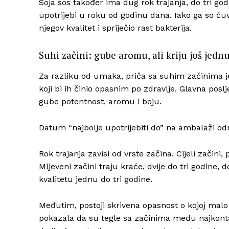
Soja sos također ima dug rok trajanja, do tri go
upotrijebi u roku od godinu dana. Iako ga so čuv
njegov kvalitet i spriječio rast bakterija.
Suhi začini: gube aromu, ali kriju još jedn
Za razliku od umaka, priča sa suhim začinima 
koji bi ih činio opasnim po zdravlje. Glavna poslj
gube potentnost, aromu i boju.
Datum “najbolje upotrijebiti do” na ambalaži odn
Rok trajanja zavisi od vrste začina. Cijeli začini, 
Mljeveni začini traju kraće, dvije do tri godine, 
kvalitetu jednu do tri godine.
Međutim, postoji skrivena opasnost o kojoj malo 
pokazala da su tegle sa začinima među najkontam