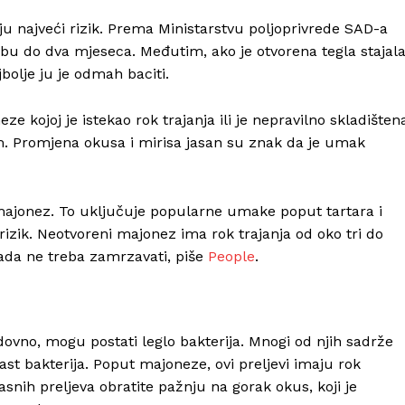
ju najveći rizik. Prema Ministarstvu poljoprivrede SAD-a
bu do dva mjeseca. Međutim, ako je otvorena tegla stajal
bolje ju je odmah baciti.
e kojoj je istekao rok trajanja ili je nepravilno skladišten
m. Promjena okusa i mirisa jasan su znak da je umak
e majonez. To uključuje popularne umake poput tartara i
u rizik. Neotvoreni majonez ima rok trajanja od oko tri do
kada ne treba zamrzavati, piše
People
.
edovno, mogu postati leglo bakterija. Mnogi od njih sadrže
u rast bakterija. Poput majoneze, ovi preljevi imaju rok
nih preljeva obratite pažnju na gorak okus, koji je