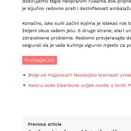
dodirujemo tegle neopranim rukama dok pripr
je ključno redovno prati i dezinfikovati ambalaž
Konačno, iako suhi začini kojima je istekao rok t
željeni okus vašem jelu. S druge strane, stari 
zdravstvene probleme. Redovno provjeravajte da
osigurali da je vaša kuhinja sigurno mjesto za 
Pročitajte još:
Bolje od majoneze? Neodoljivo kremasti uma
Kesicu sode bikarbone uvijek nosite u torbi: Po
Previous article