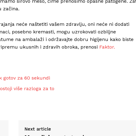
emamo sirovo meso, čime prenosimo opasne patogene. Za
u začina.
rajanja neće naštetiti vašem zdravlju, oni neće ni dodati
umaci, posebno kremasti, mogu uzrokovati ozbiljne
tume na ambalaži i održavajte dobru higijenu kako biste
pripremu ukusnih i zdravih obroka, prenosi
Faktor.
k gotov za 60 sekundi
stoji više razloga za to
Next article