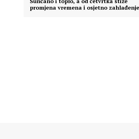
Sunčano i toplo, a od četvrtka stiže
promjena vremena i osjetno zahlađenj