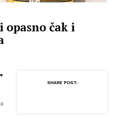
 opasno čak i
a
ce
SHARE POST:
li