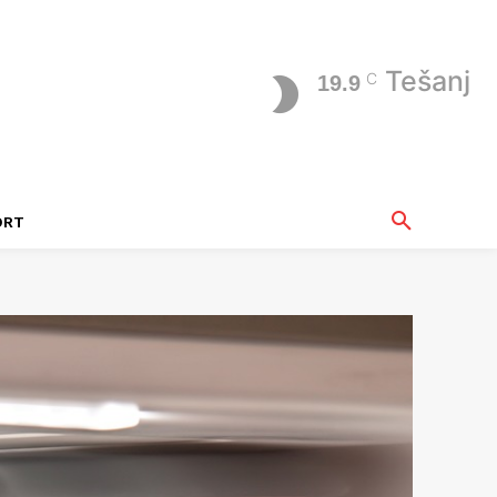
Tešanj
C
19.9
ORT