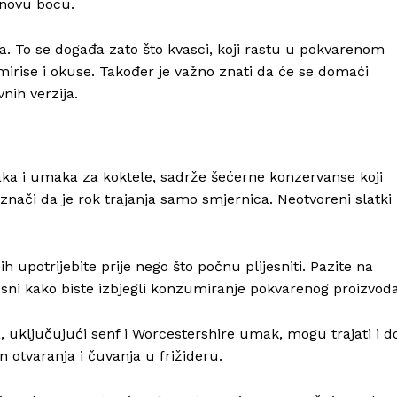
a novu bocu.
. To se događa zato što kvasci, koji rastu u pokvarenom
mirise i okuse. Također je važno znati da će se domaći
nih verzija.
ka i umaka za koktele, sadrže šećerne konzervanse koji
znači da je rok trajanja samo smjernica. Neotvoreni slatki
h upotrijebite prije nego što počnu plijesniti. Pazite na
esni kako biste izbjegli konzumiranje pokvarenog proizvoda
 uključujući senf i Worcestershire umak, mogu trajati i d
n otvaranja i čuvanja u frižideru.