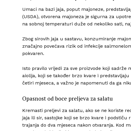
Umaci na bazi jaja, poput majoneze, predstavlja
(USDA), otvorena majoneza je sigurna za upotre
na sobnoj temperaturi duže od nekoliko sati, naj
Zbog sirovih jaja u sastavu, konzumiranje majonez
značajno povećava rizik od infekcije salmonelo
pokvaren.
Isto pravilo vrijedi za sve proizvode koji sadrž
aiolija, koji se također brzo kvare i predstavljaj
četiri mjeseca, a važno je napomenuti da ga ni
Opasnost od boce preljeva za salatu
Kremasti preljevi za salatu, ako se ne koriste r
jaja ili sir, sastojke koji se brzo kvare i podstič
trajanja do dva mjeseca nakon otvaranja. Kod mas