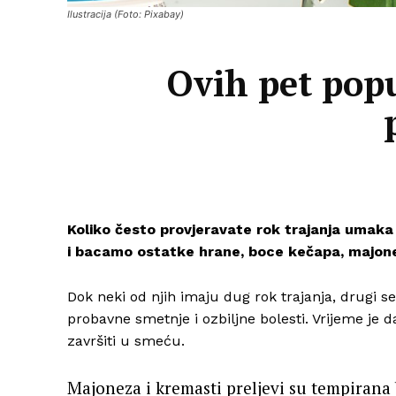
Ilustracija (Foto: Pixabay)
Ovih pet pop
Koliko često provjeravate rok trajanja umaka 
i bacamo ostatke hrane, boce kečapa, majone
Dok neki od njih imaju dug rok trajanja, drugi s
probavne smetnje i ozbiljne bolesti. Vrijeme je da
završiti u smeću.
Majoneza i kremasti preljevi su tempirana