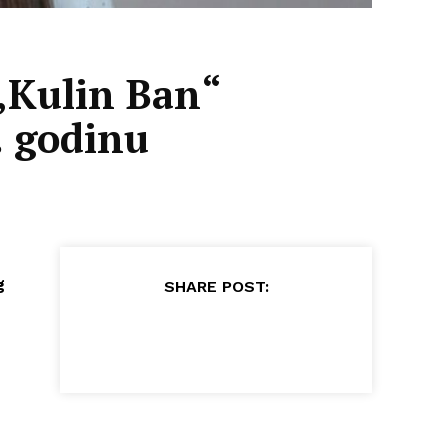
 „Kulin Ban“
. godinu
g
SHARE POST: