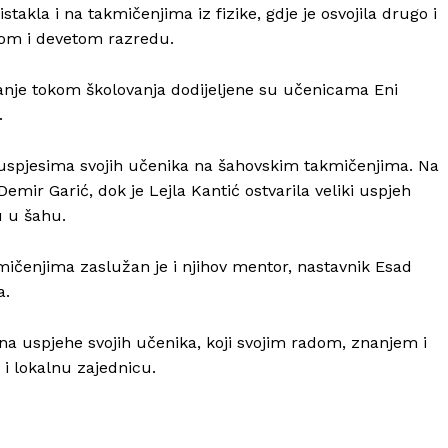
takla i na takmičenjima iz fizike, gdje je osvojila drugo i
om i devetom razredu.
anje tokom školovanja dodijeljene su učenicama Eni
.
 uspjesima svojih učenika na šahovskim takmičenjima. Na
mir Garić, dok je Lejla Kantić ostvarila veliki uspjeh
u u šahu.
čenjima zaslužan je i njihov mentor, nastavnik Esad
a.
 na uspjehe svojih učenika, koji svojim radom, znanjem i
 i lokalnu zajednicu.