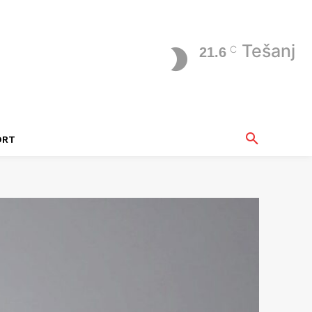
Tešanj
C
21.6
ORT