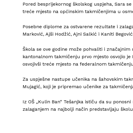
Pored besprijekornog školskog uspjeha, Sara se is
treće mjesto na općinskim takmičenjima u osm
Posebne diplome za ostvarene rezultate i zalag
Marković, Ajši Hodžić, Ajni Salkić i Kaniti Begović
Škola se ove godine može pohvaliti i značajnim
kantonalnom takmičenju prvo mjesto osvojio je De
osvojivši treće mjesto na federalnom takmičenj
Za uspješne nastupe učenika na šahovskim takmi
Mujagić, koji je pripremao učenike za takmičenj
Iz OŠ „Kulin Ban“ Tešanjka ističu da su ponosni
zalaganjem na najbolji način predstavljaju školu