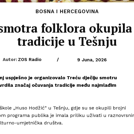
BOSNA I HERCEGOVINA
 smotra folklora okupil
tradicije u Tešnju
Autor:
ZOS Radio
/
9 Juna, 2026
j uspješno je organizovalo Treću dječiju smotru
tvrdila značaj očuvanja tradicije među najmlađim
kole „Huso Hodžić“ u Tešnju, gdje su se okupili brojni
Tokom programa publika je imala priliku uživati u raznovrsn
ulturno-umjetnička društva.