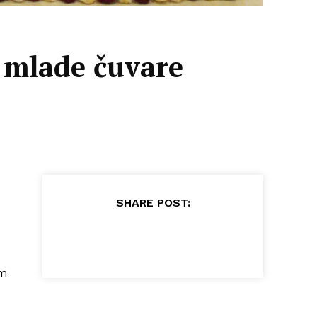
a mlade čuvare
SHARE POST:
im