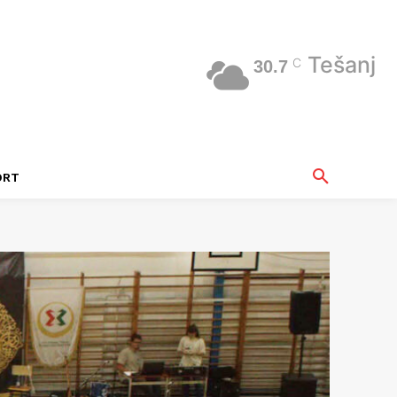
Tešanj
C
30.7
ORT