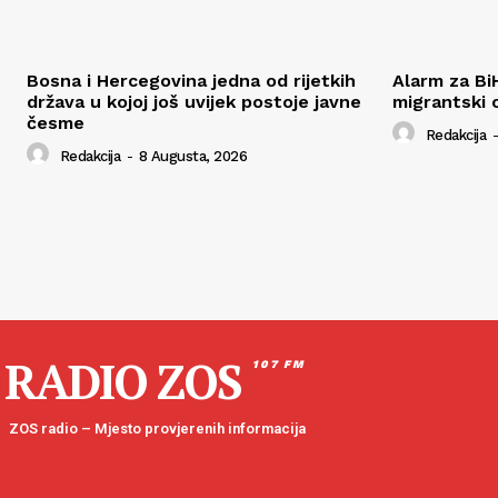
Bosna i Hercegovina jedna od rijetkih
Alarm za Bi
država u kojoj još uvijek postoje javne
migrantski 
česme
Redakcija
-
Redakcija
-
8 Augusta, 2026
RADIO ZOS
107 FM
ZOS radio – Mjesto provjerenih informacija