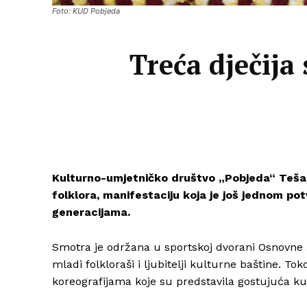
Foto: KUD Pobjeda
Treća dječija
Kulturno-umjetničko društvo „Pobjeda“ Tešan
folklora, manifestaciju koja je još jednom po
generacijama.
Smotra je održana u sportskoj dvorani Osnovne š
mladi folkloraši i ljubitelji kulturne baštine. 
koreografijama koje su predstavila gostujuća k