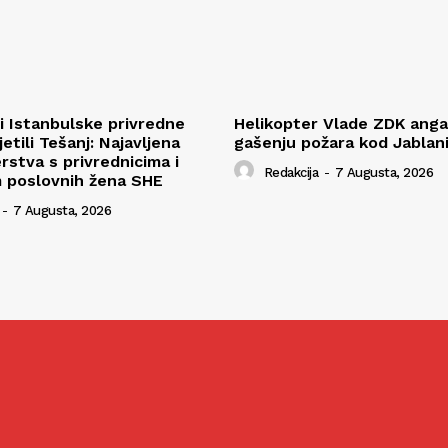
i Istanbulske privredne
Helikopter Vlade ZDK ang
tili Tešanj: Najavljena
gašenju požara kod Jablan
rstva s privrednicima i
Redakcija
-
7 Augusta, 2026
m poslovnih žena SHE
-
7 Augusta, 2026