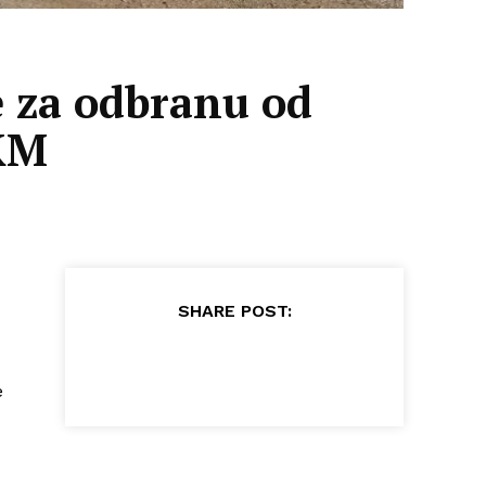
e za odbranu od
 KM
SHARE POST:
e