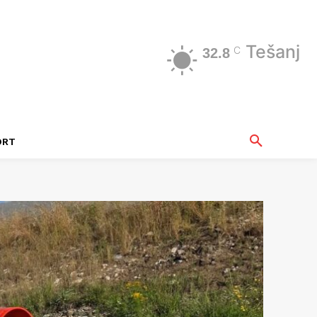
Tešanj
C
32.8
ORT