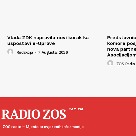
Vlada ZDK napravila novi korak ka
Predstavnic
uspostavi e-Uprave
komore posje
nova partne
Redakcija
-
7 Augusta, 2026
Asocijacijo
ZOS Radio
RADIO ZOS
107 FM
ZOS radio – Mjesto provjerenih informacija