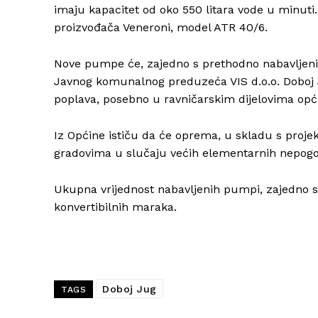
imaju kapacitet od oko 550 litara vode u minuti.
proizvođača
Veneroni
, model ATR 40/6.
Nove pumpe će, zajedno s prethodno nabavljenim
Javnog komunalnog preduzeća VIS d.o.o. Doboj J
poplava, posebno u ravničarskim dijelovima općine
Iz Općine ističu da će oprema, u skladu s projek
gradovima u slučaju većih elementarnih nepo
Ukupna vrijednost nabavljenih pumpi, zajedno 
konvertibilnih maraka.
Doboj Jug
TAGS