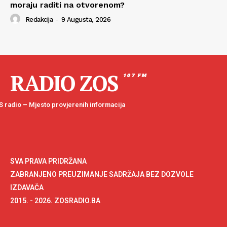
moraju raditi na otvorenom?
Redakcija
-
9 Augusta, 2026
RADIO ZOS
107 FM
 radio – Mjesto provjerenih informacija
SVA PRAVA PRIDRŽANA
ZABRANJENO PREUZIMANJE SADRŽAJA BEZ DOZVOLE
IZDAVAČA
2015. - 2026. ZOSRADIO.BA