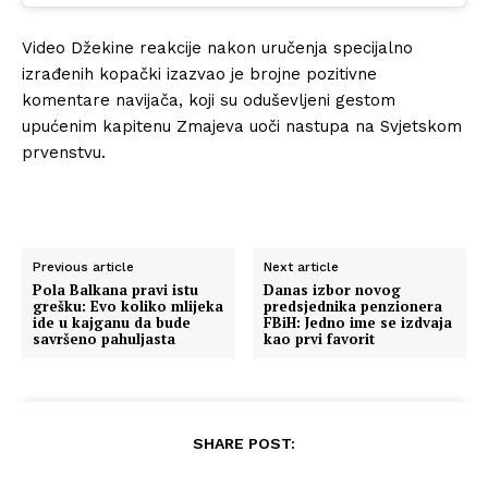
Video Džekine reakcije nakon uručenja specijalno
izrađenih kopački izazvao je brojne pozitivne
komentare navijača, koji su oduševljeni gestom
upućenim kapitenu Zmajeva uoči nastupa na Svjetskom
prvenstvu.
Previous article
Next article
Pola Balkana pravi istu
Danas izbor novog
grešku: Evo koliko mlijeka
predsjednika penzionera
ide u kajganu da bude
FBiH: Jedno ime se izdvaja
savršeno pahuljasta
kao prvi favorit
SHARE POST: