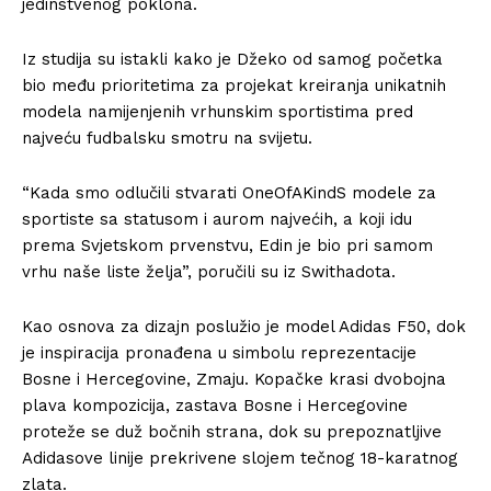
jedinstvenog poklona.
Iz studija su istakli kako je Džeko od samog početka
bio među prioritetima za projekat kreiranja unikatnih
modela namijenjenih vrhunskim sportistima pred
najveću fudbalsku smotru na svijetu.
“Kada smo odlučili stvarati OneOfAKindS modele za
sportiste sa statusom i aurom najvećih, a koji idu
prema Svjetskom prvenstvu, Edin je bio pri samom
vrhu naše liste želja”, poručili su iz Swithadota.
Kao osnova za dizajn poslužio je model Adidas F50, dok
je inspiracija pronađena u simbolu reprezentacije
Bosne i Hercegovine, Zmaju. Kopačke krasi dvobojna
plava kompozicija, zastava Bosne i Hercegovine
proteže se duž bočnih strana, dok su prepoznatljive
Adidasove linije prekrivene slojem tečnog 18-karatnog
zlata.