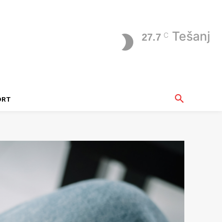
Tešanj
C
27.7
ORT