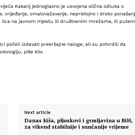
 vijeća Kakanj jednoglasno je usvojena slična odluka o
, vrijeđanje, omalovažavanje, nepristojno i drsko ponašan
ih lica na javnom mjestu ili društvenim mrežama, ili putem
nici počeli izdavati prekršajne naloge, ali su potvrdili da
ologiju, piše klix.
Next article
Danas kiša, pljuskovi i grmljavina u BiH,
za vikend stabilnije i sunčanije vrijeme