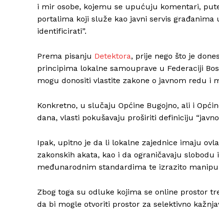
i mir osobe, kojemu se upućuju komentari, put
portalima koji služe kao javni servis građanima 
identificirati”.
Prema pisanju
Detektora
, prije nego što je don
principima lokalne samouprave u Federaciji Bos
mogu donositi vlastite zakone o javnom redu i m
Konkretno, u slučaju Općine Bugojno, ali i Općin
dana, vlasti pokušavaju proširiti definiciju “jav
Ipak, upitno je da li lokalne zajednice imaju ov
zakonskih akata, kao i da ograničavaju slobodu 
međunarodnim standardima te izrazito manipul
Zbog toga su odluke kojima se online prostor tre
da bi mogle otvoriti prostor za selektivno kažnja