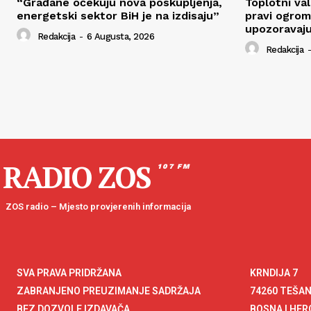
“Građane očekuju nova poskupljenja,
Toplotni va
energetski sektor BiH je na izdisaju”
pravi ogrom
upozoravaju
Redakcija
-
6 Augusta, 2026
Redakcija
-
RADIO ZOS
107 FM
ZOS radio – Mjesto provjerenih informacija
SVA PRAVA PRIDRŽANA
KRNDIJA 7
ZABRANJENO PREUZIMANJE SADRŽAJA
74260 TEŠA
BEZ DOZVOLE IZDAVAČA
BOSNA I HE