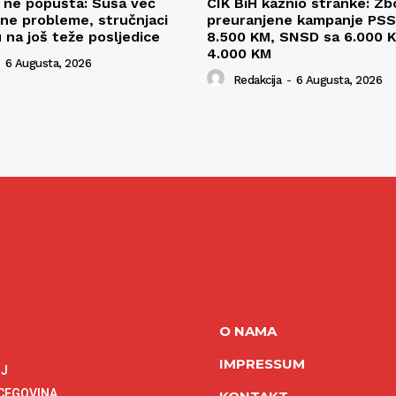
l ne popušta: Suša već
CIK BiH kaznio stranke: Zb
ne probleme, stručnjaci
preuranjene kampanje PSS
 na još teže posljedice
8.500 KM, SNSD sa 6.000 K
4.000 KM
6 Augusta, 2026
Redakcija
-
6 Augusta, 2026
O NAMA
IMPRESSUM
NJ
RCEGOVINA