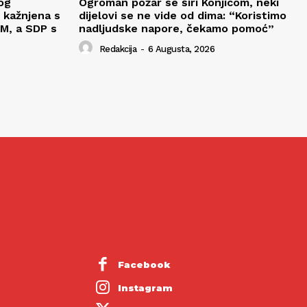
og
Ogroman požar se širi Konjicom, neki
 kažnjena s
dijelovi se ne vide od dima: “Koristimo
M, a SDP s
nadljudske napore, čekamo pomoć”
Redakcija
-
6 Augusta, 2026
Facebook
Instagram