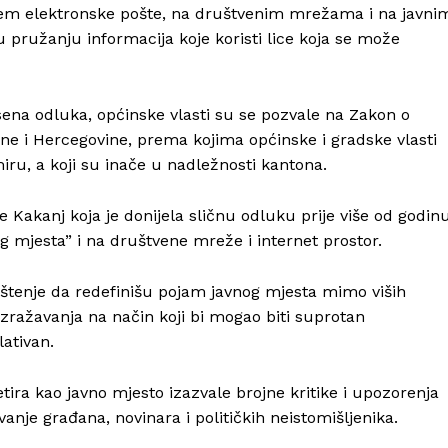
em elektronske pošte, na društvenim mrežama i na javni
u pružanju informacija koje koristi lice koja se može
esena odluka, općinske vlasti su se pozvale na Zakon o
ne i Hercegovine, prema kojima općinske i gradske vlasti
iru, a koji su inače u nadležnosti kantona.
e Kakanj koja je donijela sličnu odluku prije više od godin
nog mjesta” i na društvene mreže i internet prostor.
laštenje da redefinišu pojam javnog mjesta mimo viših
izražavanja na način koji bi mogao biti suprotan
ativan.
tira kao javno mjesto izazvale brojne kritike i upozorenja
vanje građana, novinara i političkih neistomišljenika.