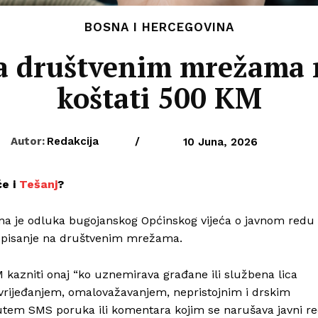
BOSNA I HERCEGOVINA
 društvenim mrežama 
koštati 500 KM
Autor:
Redakcija
/
10 Juna, 2026
će i
Tešanj
?
a je odluka bugojanskog Općinskog vijeća o javnom redu 
a pisanje na društvenim mrežama.
kazniti onaj “ko uznemirava građane ili službena lica
, vrijeđanjem, omalovažavanjem, nepristojnim i drskim
tem SMS poruka ili komentara kojim se narušava javni r