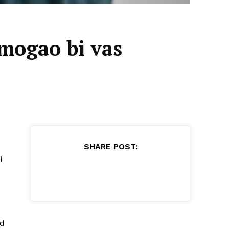
mogao bi vas
SHARE POST:
i
ed