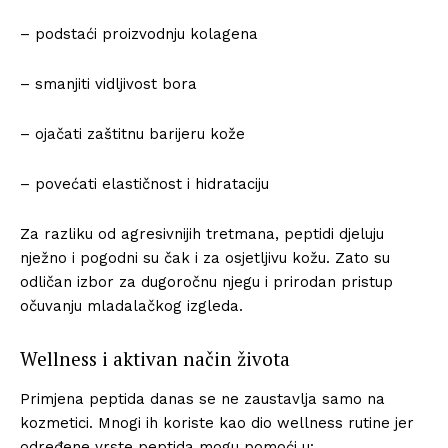
– podstaći proizvodnju kolagena
– smanjiti vidljivost bora
– ojačati zaštitnu barijeru kože
– povećati elastičnost i hidrataciju
Za razliku od agresivnijih tretmana, peptidi djeluju
nježno i pogodni su čak i za osjetljivu kožu. Zato su
odličan izbor za dugoročnu njegu i prirodan pristup
očuvanju mladalačkog izgleda.
Wellness i aktivan način života
Primjena peptida danas se ne zaustavlja samo na
kozmetici. Mnogi ih koriste kao dio wellness rutine jer
određene vrste peptida mogu pomoći u: