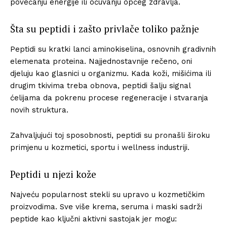
povećanju energije ili očuvanju općeg zdravlja.
Šta su peptidi i zašto privlače toliko pažnje
Peptidi su kratki lanci aminokiselina, osnovnih gradivnih
elemenata proteina. Najjednostavnije rečeno, oni
djeluju kao glasnici u organizmu. Kada koži, mišićima ili
drugim tkivima treba obnova, peptidi šalju signal
ćelijama da pokrenu procese regeneracije i stvaranja
novih struktura.
Zahvaljujući toj sposobnosti, peptidi su pronašli široku
primjenu u kozmetici, sportu i wellness industriji.
Peptidi u njezi kože
Najveću popularnost stekli su upravo u kozmetičkim
proizvodima. Sve više krema, seruma i maski sadrži
peptide kao ključni aktivni sastojak jer mogu: