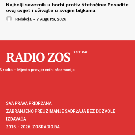
Najbolji saveznik u borbi protiv štetočina: Posadite
ovaj cvijet i uživajte u svojim biljkama
Redakcija
-
7 Augusta, 2026
RADIO ZOS
107 FM
 radio – Mjesto provjerenih informacija
SVA PRAVA PRIDRŽANA
ZABRANJENO PREUZIMANJE SADRŽAJA BEZ DOZVOLE
IZDAVAČA
2015. - 2026. ZOSRADIO.BA