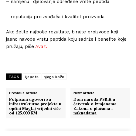
– namjenu i djelovanje određene vrste peptida
– reputaciju proizvođača i kvalitet proizvoda
Ako želite najbolje rezultate, birajte proizvode koji
jasno navode vrstu peptida koju sadrže i benefite koje
pružaju, piše
Avaz.
TAGS
ljepota
njega kože
Previous article
Next article
Potpisani ugovori za
Dom naroda PSBiH u
infrastrukturne projekte u
četvrtak o izmjenama
općini Maglaj vrijedni više
Zakona o plaćama i
od 125.000 KM
naknadama