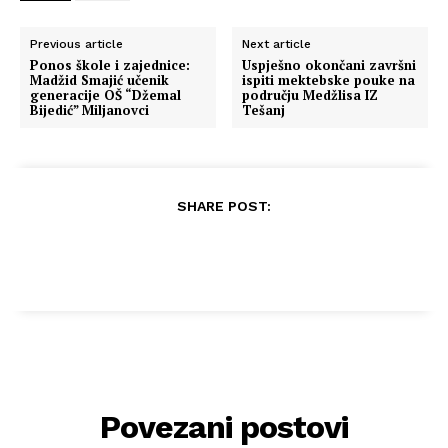
Previous article
Next article
Ponos škole i zajednice:
Uspješno okončani završni
Madžid Smajić učenik
ispiti mektebske pouke na
generacije OŠ “Džemal
području Medžlisa IZ
Bijedić” Miljanovci
Tešanj
SHARE POST:
Povezani postovi