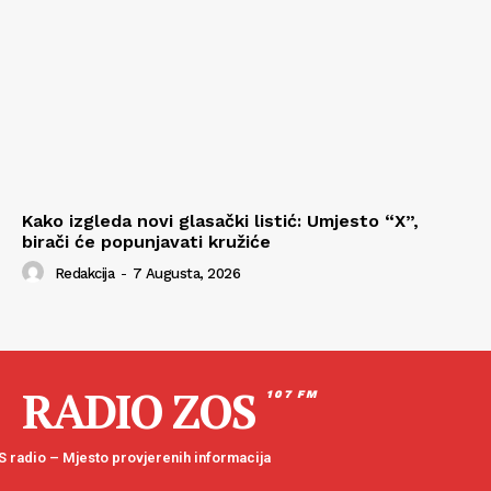
Kako izgleda novi glasački listić: Umjesto “X”,
birači će popunjavati kružiće
Redakcija
-
7 Augusta, 2026
RADIO ZOS
107 FM
 radio – Mjesto provjerenih informacija