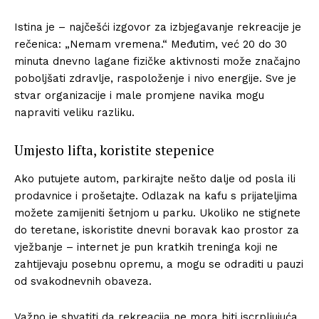
Istina je – najčešći izgovor za izbjegavanje rekreacije je
rečenica: „Nemam vremena.“ Međutim, već 20 do 30
minuta dnevno lagane fizičke aktivnosti može značajno
poboljšati zdravlje, raspoloženje i nivo energije. Sve je
stvar organizacije i male promjene navika mogu
napraviti veliku razliku.
Umjesto lifta, koristite stepenice
Ako putujete autom, parkirajte nešto dalje od posla ili
prodavnice i prošetajte. Odlazak na kafu s prijateljima
možete zamijeniti šetnjom u parku. Ukoliko ne stignete
do teretane, iskoristite dnevni boravak kao prostor za
vježbanje – internet je pun kratkih treninga koji ne
zahtijevaju posebnu opremu, a mogu se odraditi u pauzi
od svakodnevnih obaveza.
Važno je shvatiti da rekreacija ne mora biti iscrpljujuća,