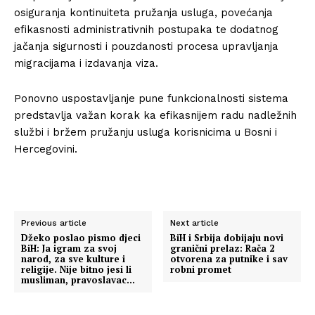
osiguranja kontinuiteta pružanja usluga, povećanja
efikasnosti administrativnih postupaka te dodatnog
jačanja sigurnosti i pouzdanosti procesa upravljanja
migracijama i izdavanja viza.
Ponovno uspostavljanje pune funkcionalnosti sistema
predstavlja važan korak ka efikasnijem radu nadležnih
službi i bržem pružanju usluga korisnicima u Bosni i
Hercegovini.
Previous article
Next article
Džeko poslao pismo djeci
BiH i Srbija dobijaju novi
BiH: Ja igram za svoj
granični prelaz: Rača 2
narod, za sve kulture i
otvorena za putnike i sav
religije. Nije bitno jesi li
robni promet
musliman, pravoslavac…