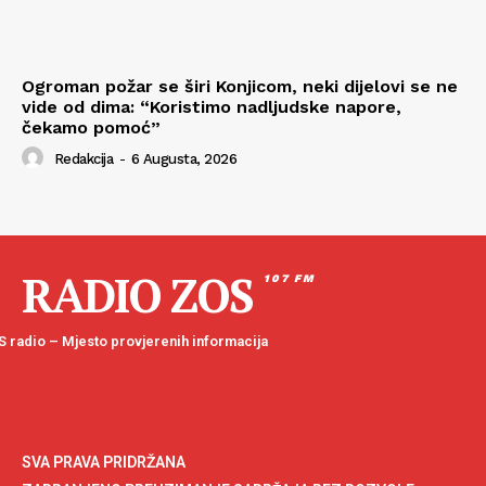
Ogroman požar se širi Konjicom, neki dijelovi se ne
vide od dima: “Koristimo nadljudske napore,
čekamo pomoć”
Redakcija
-
6 Augusta, 2026
RADIO ZOS
107 FM
 radio – Mjesto provjerenih informacija
SVA PRAVA PRIDRŽANA