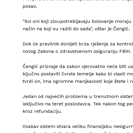
posao.
“Svi oni koji zloupotrebljavaju bolovanje moraju 
način na koji su radili do sada”, oštar je Čengić.
Dok će pravilnik donijeti brza rješenja za kontro
novog Zakona o zdravstvenom osiguranju FBiH. R
Čengić priznaje da zakon vjerovatno neće biti usv
ključno postaviti čvrste temelje kako bi vlasti 
tvrdi on, ima ogromne manjkavosti koje štete i ra
Jedan od najvećih problema u trenutnom sistem
isključivo na teret poslodavca. Tek nakon tog 
kroz refundaciju.
Ovakav sistem stvara veliku finansijsku nesigurn