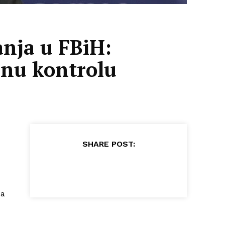
anja u FBiH:
dnu kontrolu
SHARE POST:
pa