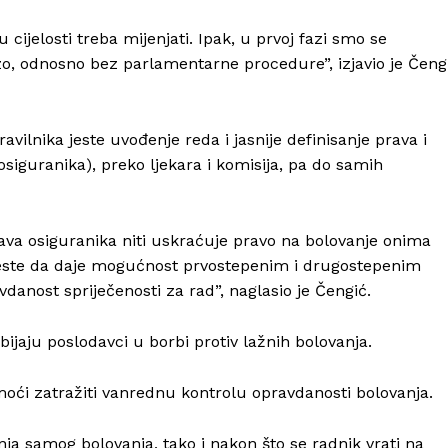
ijelosti treba mijenjati. Ipak, u prvoj fazi smo se
brzo, odnosno bez parlamentarne procedure”, izjavio je Čeng
vilnika jeste uvođenje reda i jasnije definisanje prava i
siguranika), preko ljekara i komisija, pa do samih
ava osiguranika niti uskraćuje pravo na bolovanje onima
o jeste da daje mogućnost prvostepenim i drugostepenim
danost spriječenosti za rad”, naglasio je Čengić.
jaju poslodavci u borbi protiv lažnih bolovanja.
oći zatražiti vanrednu kontrolu opravdanosti bolovanja.
nja samog bolovanja, tako i nakon što se radnik vrati na