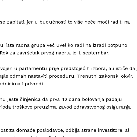
se zapitati, jer u budućnosti to više neće moći raditi na
lu, ista radna grupa već uveliko radi na izradi potpuno
ok za završetak prvog nacrta je 1. septembar.
ojen u parlamentu prije predstojećih izbora, ali ističe da 
mogle odmah nastaviti proceduru. Trenutni zakonski okvir,
dnicima i privredi.
u jeste činjenica da prva 42 dana bolovanja padaju
perioda troškove preuzima zavod zdravstvenog osiguranja
ost za domaće poslodavce, odbija strane investitore, ali