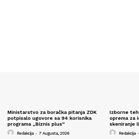
Ministarstvo za boračka pitanja ZDK
Izborne tehn
potpisalo ugovore sa 94 korisnika
oprema za id
programa „Biznis plus“
skeniranje l
Redakcija
-
7 Augusta, 2026
Redakcija
-