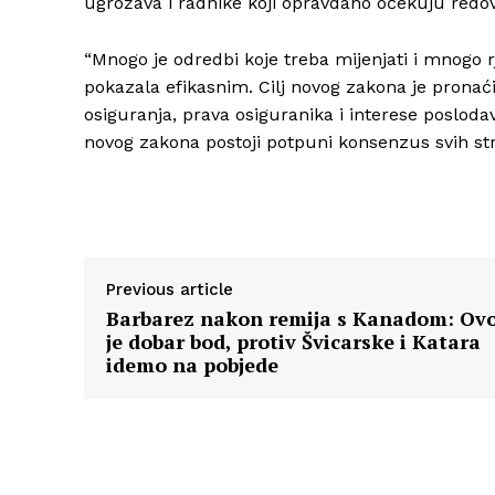
ugrožava i radnike koji opravdano očekuju redo
“Mnogo je odredbi koje treba mijenjati i mnogo 
pokazala efikasnim. Cilj novog zakona je pronaći
osiguranja, prava osiguranika i interese posloda
novog zakona postoji potpuni konsenzus svih st
Previous article
Barbarez nakon remija s Kanadom: Ov
je dobar bod, protiv Švicarske i Katara
idemo na pobjede