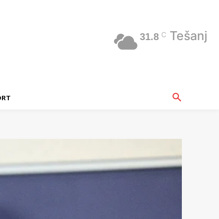
Tešanj
C
31.8
ORT