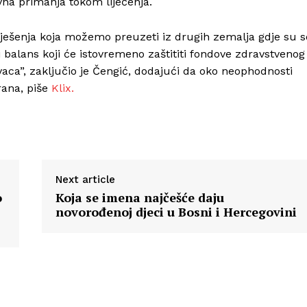
vna primanja tokom liječenja.
rješenja koja možemo preuzeti iz drugih zemalja gdje su s
 balans koji će istovremeno zaštititi fondove zdravstvenog
vaca”, zaključio je Čengić, dodajući da oko neophodnosti
rana, piše
Klix.
Next article
o
Koja se imena najčešće daju
novorođenoj djeci u Bosni i Hercegovini