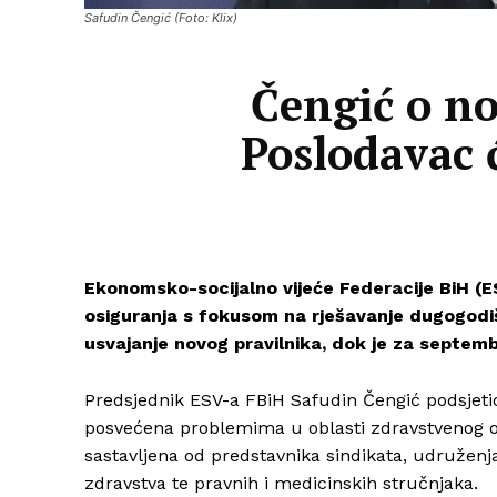
Safudin Čengić (Foto: Klix)
Čengić o no
Poslodavac 
Ekonomsko-socijalno vijeće Federacije BiH (
osiguranja s fokusom na rješavanje dugogodiš
usvajanje novog pravilnika, dok je za septem
Predsjednik ESV-a FBiH Safudin Čengić podsjeti
posvećena problemima u oblasti zdravstvenog os
sastavljena od predstavnika sindikata, udruženj
zdravstva te pravnih i medicinskih stručnjaka.