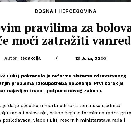
BOSNA I HERCEGOVINA
vim pravilima za bolov
će moći zatražiti vanre
Autor:
Redakcija
/
13 Juna, 2026
ESV FBiH) pokrenulo je reformu sistema zdravstvenog
njih problema i zloupotreba bolovanja. Prvi korak je
bar najavljen i nacrt potpuno novog zakona.
o je da je početkom marta održana tematska sjednica
iguranja i bolovanja, nakon čega je formirana radna gru
a poslodavaca, Vlade FBiH, resornih ministarstava rada i