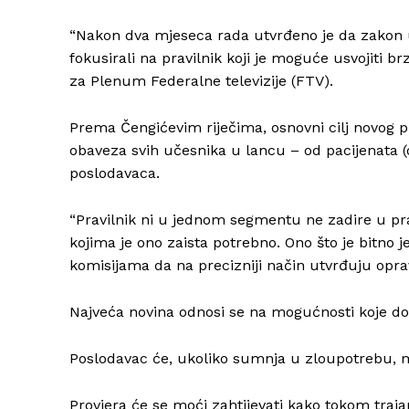
“Nakon dva mjeseca rada utvrđeno je da zakon u c
fokusirali na pravilnik koji je moguće usvojiti 
za Plenum Federalne televizije (FTV).
Prema Čengićevim riječima, osnovni cilj novog pra
obaveza svih učesnika u lancu – od pacijenata (o
poslodavaca.
“Pravilnik ni u jednom segmentu ne zadire u pr
kojima je ono zaista potrebno. Ono što je bitn
komisijama da na precizniji način utvrđuju oprav
Najveća novina odnosi se na mogućnosti koje dobi
Poslodavac će, ukoliko sumnja u zloupotrebu, m
Provjera će se moći zahtijevati kako tokom traja