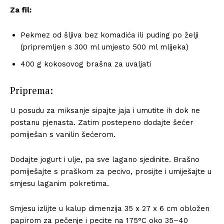
Za fil:
Pekmez od šljiva bez komadića ili puding po želji
(pripremljen s 300 ml umjesto 500 ml mlijeka)
400 g kokosovog brašna za uvaljati
Priprema:
U posudu za miksanje sipajte jaja i umutite ih dok ne
postanu pjenasta. Zatim postepeno dodajte šećer
pomiješan s vanilin šećerom.
Dodajte jogurt i ulje, pa sve lagano sjedinite. Brašno
pomiješajte s praškom za pecivo, prosijte i umiješajte u
smjesu laganim pokretima.
Smjesu izlijte u kalup dimenzija 35 x 27 x 6 cm obložen
papirom za pečenje i pecite na 175°C oko 35–40