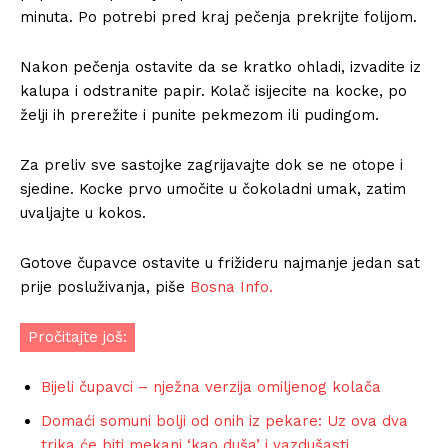
minuta. Po potrebi pred kraj pečenja prekrijte folijom.
Nakon pečenja ostavite da se kratko ohladi, izvadite iz
kalupa i odstranite papir. Kolač isijecite na kocke, po
želji ih prerežite i punite pekmezom ili pudingom.
Za preliv sve sastojke zagrijavajte dok se ne otope i
sjedine. Kocke prvo umočite u čokoladni umak, zatim
uvaljajte u kokos.
Gotove čupavce ostavite u frižideru najmanje jedan sat
prije posluživanja, piše
Bosna Info.
Pročitajte još:
Bijeli čupavci – nježna verzija omiljenog kolača
Domaći somuni bolji od onih iz pekare: Uz ova dva
trika će biti mekani ‘kao duša’ i vazdušasti