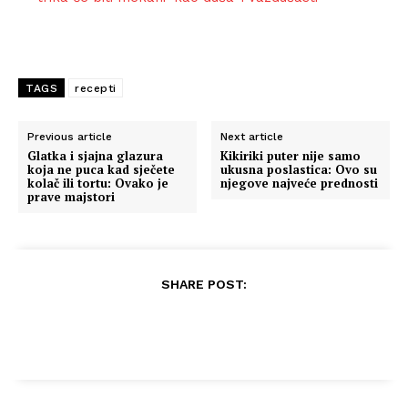
TAGS
recepti
Previous article
Next article
Glatka i sjajna glazura
Kikiriki puter nije samo
koja ne puca kad sječete
ukusna poslastica: Ovo su
kolač ili tortu: Ovako je
njegove najveće prednosti
prave majstori
SHARE POST: