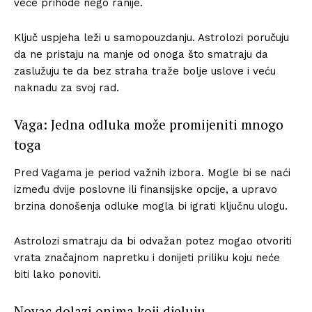
veće prihode nego ranije.
Ključ uspjeha leži u samopouzdanju. Astrolozi poručuju
da ne pristaju na manje od onoga što smatraju da
zaslužuju te da bez straha traže bolje uslove i veću
naknadu za svoj rad.
Vaga: Jedna odluka može promijeniti mnogo
toga
Pred Vagama je period važnih izbora. Mogle bi se naći
između dvije poslovne ili finansijske opcije, a upravo
brzina donošenja odluke mogla bi igrati ključnu ulogu.
Astrolozi smatraju da bi odvažan potez mogao otvoriti
vrata značajnom napretku i donijeti priliku koju neće
biti lako ponoviti.
Novac dolazi onima koji djeluju