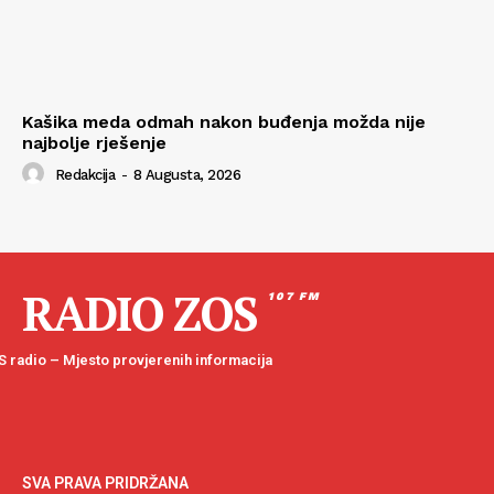
Kašika meda odmah nakon buđenja možda nije
najbolje rješenje
Redakcija
-
8 Augusta, 2026
RADIO ZOS
107 FM
 radio – Mjesto provjerenih informacija
SVA PRAVA PRIDRŽANA