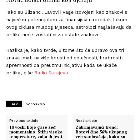
Iako su Blizanci, Lavovi i Vage izdvojeni kao znakovi s
najvećim potencijalom za finansijski napredak tokom
ovog ciklusa mladog Mjeseca, astrolozi naglašavaju da
prilike neće izostati ni za ostale znakove.
Razlika je, kako tvrde, u tome što će upravo ova tri
znaka imati najviše koristi od odlučnosti, hrabrosti i
spremnosti da preuzmu inicijativu kada se ukaže
prilika, piše
Radio Sarajevo.
TAGS
horoskop
Previous article
Next article
10 voćki koje gase žeđ
Zabrinjavajući trend:
momentalno: Stižu visoke
Botovi čine 56% ukupnog
temperature, valja ih jesti
veb saobraćaja, kako su