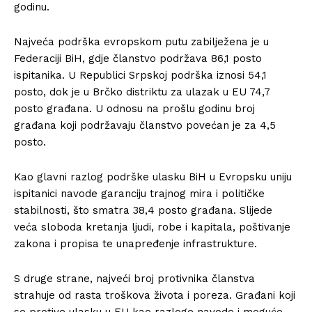
godinu.
Najveća podrška evropskom putu zabilježena je u
Federaciji BiH, gdje članstvo podržava 86,1 posto
ispitanika. U Republici Srpskoj podrška iznosi 54,1
posto, dok je u Brčko distriktu za ulazak u EU 74,7
posto građana. U odnosu na prošlu godinu broj
građana koji podržavaju članstvo povećan je za 4,5
posto.
Kao glavni razlog podrške ulasku BiH u Evropsku uniju
ispitanici navode garanciju trajnog mira i političke
stabilnosti, što smatra 38,4 posto građana. Slijede
veća sloboda kretanja ljudi, robe i kapitala, poštivanje
zakona i propisa te unapređenje infrastrukture.
S druge strane, najveći broj protivnika članstva
strahuje od rasta troškova života i poreza. Građani koji
se protive ulasku u EU kao razloge navode i moguće