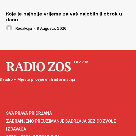
Koje je najbolje vrijeme za vaš najobilniji obrok u
danu
Redakcija
-
9 Augusta, 2026
RADIO ZOS
107 FM
 radio – Mjesto provjerenih informacija
SVA PRAVA PRIDRŽANA
ZABRANJENO PREUZIMANJE SADRŽAJA BEZ DOZVOLE
IZDAVAČA