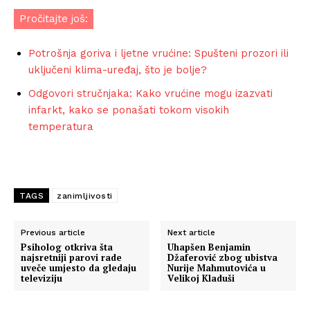
Pročitajte još:
Potrošnja goriva i ljetne vrućine: Spušteni prozori ili
uključeni klima-uređaj, što je bolje?
Odgovori stručnjaka: Kako vrućine mogu izazvati
infarkt, kako se ponašati tokom visokih
temperatura
TAGS
zanimljivosti
Previous article
Next article
Psiholog otkriva šta
Uhapšen Benjamin
najsretniji parovi rade
Džaferović zbog ubistva
uveče umjesto da gledaju
Nurije Mahmutovića u
televiziju
Velikoj Kladuši