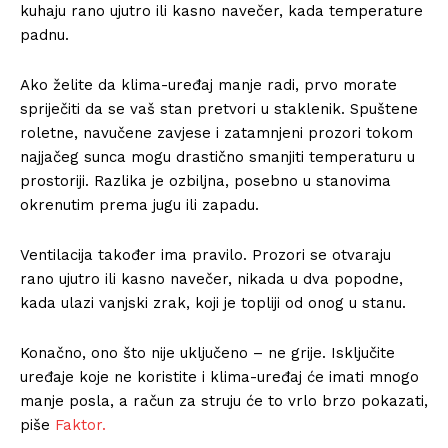
kuhaju rano ujutro ili kasno navečer, kada temperature
padnu.
Ako želite da klima-uređaj manje radi, prvo morate
spriječiti da se vaš stan pretvori u staklenik. Spuštene
roletne, navučene zavjese i zatamnjeni prozori tokom
najjačeg sunca mogu drastično smanjiti temperaturu u
prostoriji. Razlika je ozbiljna, posebno u stanovima
okrenutim prema jugu ili zapadu.
Ventilacija također ima pravilo. Prozori se otvaraju
rano ujutro ili kasno navečer, nikada u dva popodne,
kada ulazi vanjski zrak, koji je topliji od onog u stanu.
Konačno, ono što nije uključeno – ne grije. Isključite
uređaje koje ne koristite i klima-uređaj će imati mnogo
manje posla, a račun za struju će to vrlo brzo pokazati,
piše
Faktor.