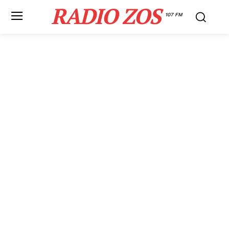
RADIO ZOS
107 FM