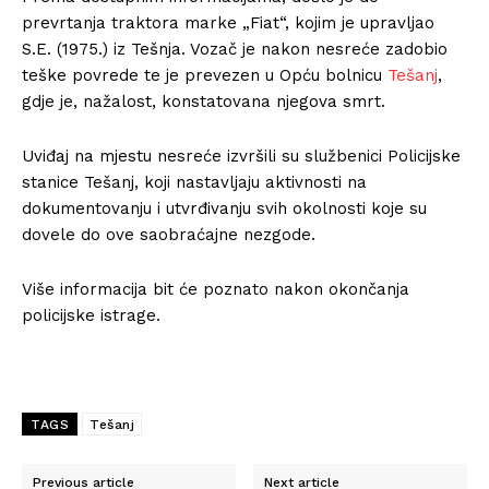
prevrtanja traktora marke „Fiat“, kojim je upravljao
S.E. (1975.) iz Tešnja. Vozač je nakon nesreće zadobio
teške povrede te je prevezen u Opću bolnicu
Tešanj
,
gdje je, nažalost, konstatovana njegova smrt.
Uviđaj na mjestu nesreće izvršili su službenici Policijske
stanice Tešanj, koji nastavljaju aktivnosti na
dokumentovanju i utvrđivanju svih okolnosti koje su
dovele do ove saobraćajne nezgode.
Više informacija bit će poznato nakon okončanja
policijske istrage.
TAGS
Tešanj
Previous article
Next article