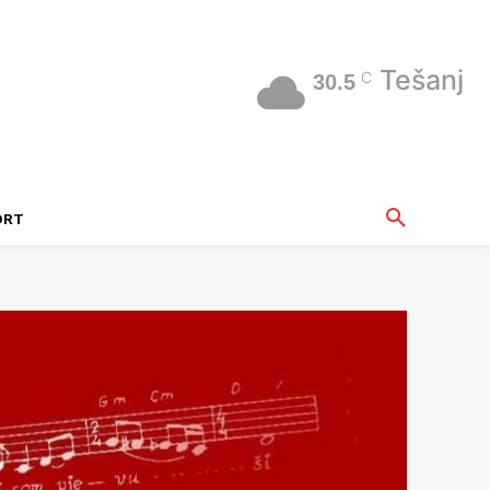
Tešanj
C
30.5
ORT