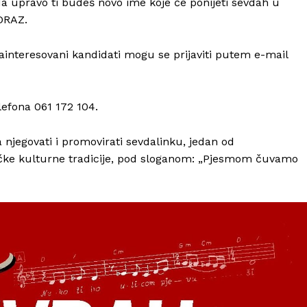
a upravo ti budeš novo ime koje će ponijeti sevdah u
DRAZ.
zainteresovani kandidati mogu se prijaviti putem e-mail
lefona 061 172 104.
a njegovati i promovirati sevdalinku, jedan od
ačke kulturne tradicije, pod sloganom: „Pjesmom čuvamo