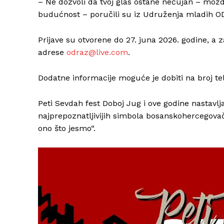
– Ne dozvoli da tvoj glas ostane nečujan – možd
budućnost – poručili su iz Udruženja mladih O
Prijave su otvorene do 27. juna 2026. godine, a 
adrese
odraz@live.com
.
Dodatne informacije moguće je dobiti na broj te
Peti Sevdah fest Doboj Jug i ove godine nastavlj
najprepoznatljivijih simbola bosanskohercegov
ono što jesmo“.