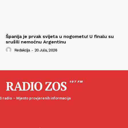
Španija je prvak svijeta u nogometu! U finalu su
srušili nemoćnu Argentinu
Redakcija
-
20 Jula, 2026
RADIO ZOS
107 FM
 radio – Mjesto provjerenih informacija